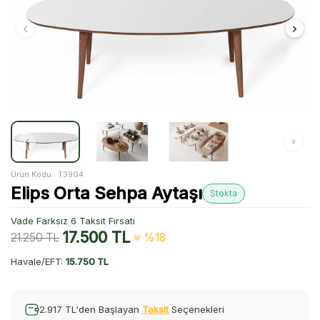
Ürün Kodu :
T3904
Elips Orta Sehpa Aytaşı
Stokta
Vade Farksız 6 Taksit Fırsatı
17.500
TL
21.250
TL
%18
Havale/EFT:
15.750 TL
2.917 TL'den Başlayan
Taksit
Seçenekleri