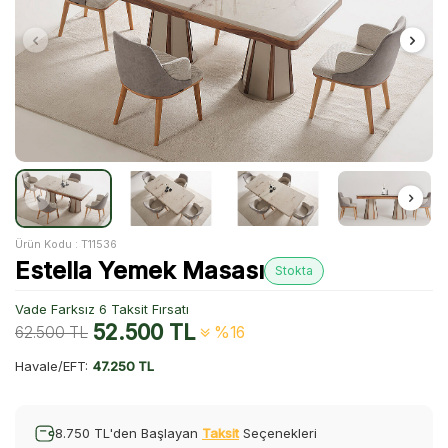
Ürün Kodu :
T11536
Estella Yemek Masası
Stokta
Vade Farksız 6 Taksit Fırsatı
52.500
TL
62.500
TL
%16
Havale/EFT:
47.250 TL
8.750 TL'den Başlayan
Taksit
Seçenekleri