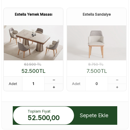
Estella Yemek Masası
Estella Sandalye
62.500
TL
8.750
TL
52.500
TL
7.500
TL
Adet
Adet
Toplam Fiyat
Sepete Ekle
52.500,00