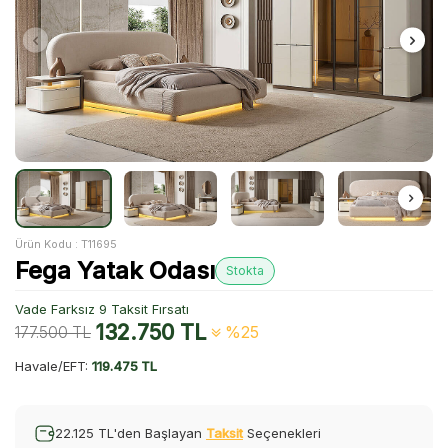
Ürün Kodu :
T11695
Fega Yatak Odası
Stokta
Vade Farksız 9 Taksit Fırsatı
132.750
TL
177.500
TL
%25
Havale/EFT:
119.475 TL
22.125 TL'den Başlayan
Taksit
Seçenekleri