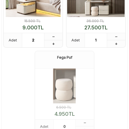
15.500
TL
36.000
TL
9.000
TL
27.500
TL
Adet
Adet
Fega Puf
6.500
TL
4.950
TL
Adet