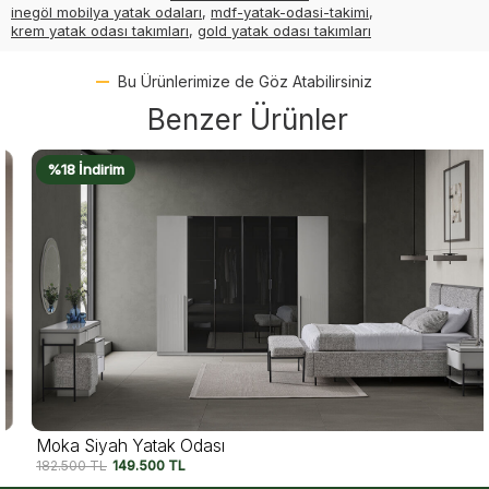
inegöl mobilya yatak odaları
,
mdf-yatak-odasi-takimi
,
krem yatak odası takımları
,
gold yatak odası takımları
Bu Ürünlerimize de Göz Atabilirsiniz
Benzer Ürünler
%18 İndirim
Moka Siyah Yatak Odası
182.500
TL
149.500
TL