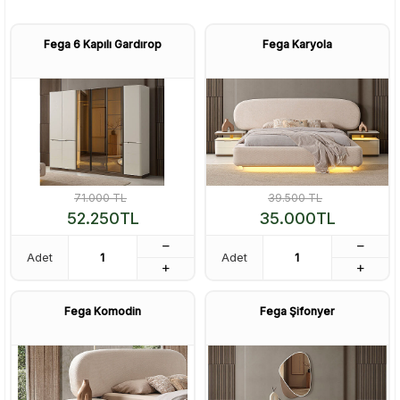
Fega 6 Kapılı Gardırop
Fega Karyola
71.000
TL
39.500
TL
52.250
TL
35.000
TL
Adet
Adet
Fega Komodin
Fega Şifonyer