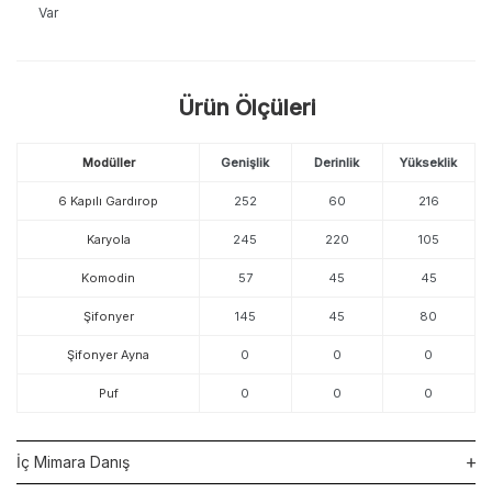
Var
Ürün Ölçüleri
Modüller
Genişlik
Derinlik
Yükseklik
6 Kapılı Gardırop
252
60
216
Karyola
245
220
105
Komodin
57
45
45
Şifonyer
145
45
80
Şifonyer Ayna
0
0
0
Puf
0
0
0
İç Mimara Danış