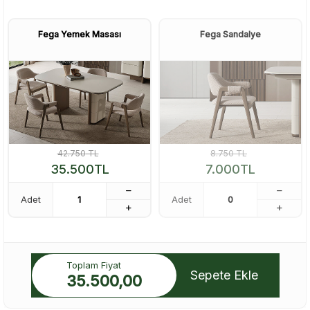
Fega Yemek Masası
Fega Sandalye
42.750
TL
8.750
TL
35.500
TL
7.000
TL
Adet
Adet
Toplam Fiyat
Sepete Ekle
35.500,00