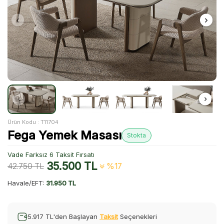
Ürün Kodu :
T11704
Fega Yemek Masası
Stokta
Vade Farksız 6 Taksit Fırsatı
35.500
TL
42.750
TL
%17
Havale/EFT:
31.950 TL
5.917 TL'den Başlayan
Taksit
Seçenekleri