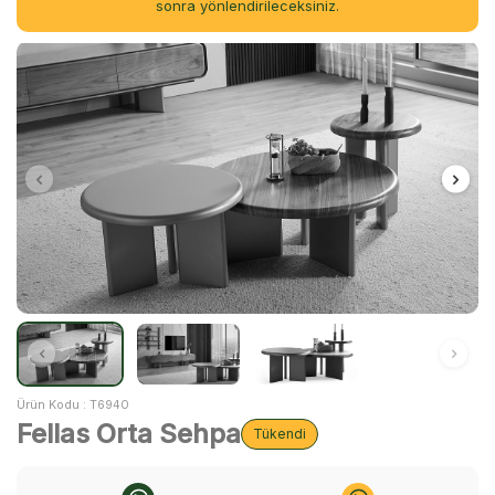
sonra yönlendirileceksiniz.
Ürün Kodu :
T6940
Fellas Orta Sehpa
Tükendi