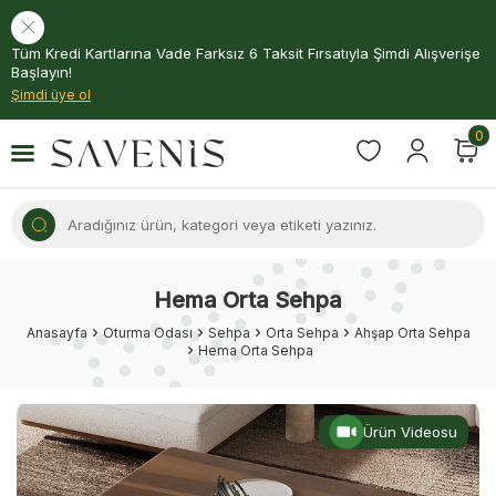
Tüm Kredi Kartlarına Vade Farksız 6 Taksit Fırsatıyla Şimdi Alışverişe
Başlayın!
Şimdi üye ol
0
Hema Orta Sehpa
Anasayfa
Oturma Odası
Sehpa
Orta Sehpa
Ahşap Orta Sehpa
Hema Orta Sehpa
Ürün Videosu