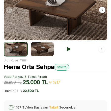
Ürün Kodu :
T11114
Hema Orta Sehpa
Stokta
Vade Farksız 6 Taksit Fırsatı
25.000
TL
29.950
TL
%17
Havale/EFT:
22.500 TL
4.167 TL'den Başlayan
Taksit
Seçenekleri