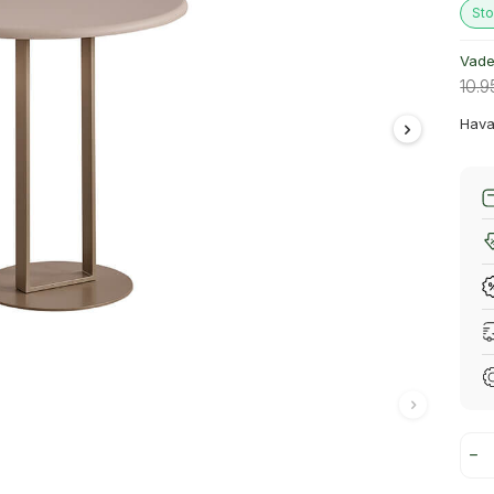
Sto
Vade 
10.9
Hava