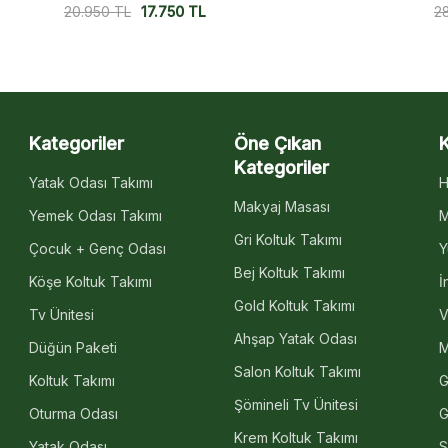
28.750
TL
23.950
TL
1
Kategoriler
Öne Çıkan
Kategoriler
Yatak Odası Takımı
H
Makyaj Masası
Yemek Odası Takımı
M
Gri Koltuk Takımı
Çocuk + Genç Odası
Y
Bej Koltuk Takımı
Köşe Koltuk Takımı
İ
Gold Koltuk Takımı
Tv Ünitesi
V
Ahşap Yatak Odası
Düğün Paketi
M
Salon Koltuk Takımı
Koltuk Takımı
G
Şömineli Tv Ünitesi
Oturma Odası
G
Krem Koltuk Takımı
Yatak Odası
S