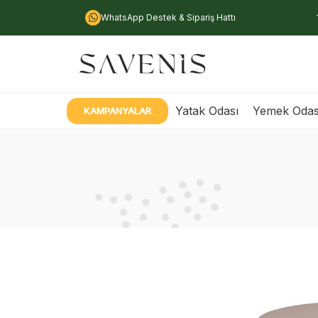
WhatsApp Destek & Sipariş Hattı
Yatak Odası
Yemek Odas
KAMPANYALAR