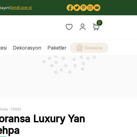
layın!
Şimdi üye ol
0
esi
Dekorasyon
Paketler
Exclusive
a
Kodu :
T9061
loransa Luxury Yan
ehpa