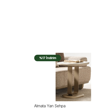
%15 İndirim
Utopia Ceviz Yan Sehpa