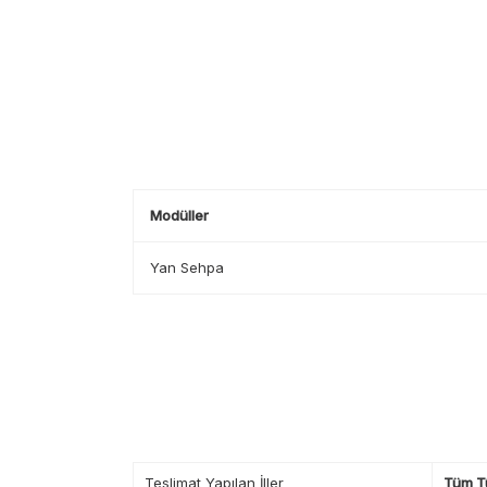
Modüller
Yan Sehpa
Teslimat Yapılan İller
Tüm T