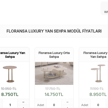
Wh
FLORANSA LUXURY YAN SEHPA MODÜL FIYATLARI
ransa Luxury Yan
Floransa Luxury Orta
Floransa Luxury İ
Sehpa
Sehpa
Yan Sehpa
10.950
TL
17.750
TL
11.190
TL
8.750
TL
14.750
TL
8.950
TL
Adet
Adet