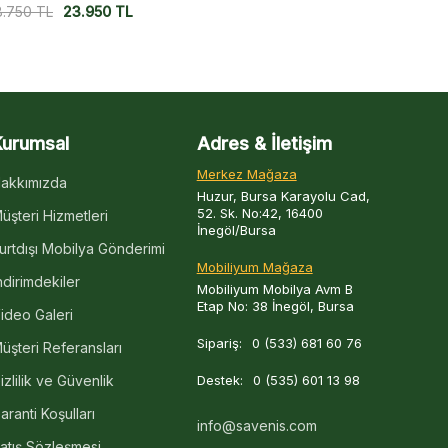
5.000
TL
12.750
TL
15.000
TL
12
Kurumsal
Adres & İletişim
Merkez Mağaza
akkımızda
Huzur, Bursa Karayolu Cad,
52. Sk. No:42, 16400
üşteri Hizmetleri
İnegöl/Bursa
urtdışı Mobilya Gönderimi
Mobiliyum Mağaza
ndirimdekiler
Mobiliyum Mobilya Avm B
Etap No: 38 İnegöl, Bursa
ideo Galeri
Sipariş:
0 (533) 681 60 76
üşteri Referansları
izlilik ve Güvenlik
Destek:
0 (535) 601 13 98
aranti Koşulları
info@savenis.com
atış Sözleşmesi