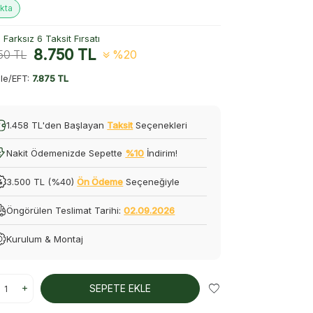
kta
Farksız 6 Taksit Fırsatı
8.750
TL
50
TL
%20
le/EFT:
7.875 TL
1.458 TL'den Başlayan
Taksit
Seçenekleri
Nakit Ödemenizde Sepette
%10
İndirim!
3.500 TL (%40)
Ön Ödeme
Seçeneğiyle
Öngörülen Teslimat Tarihi:
02.09.2026
Kurulum & Montaj
SEPETE EKLE