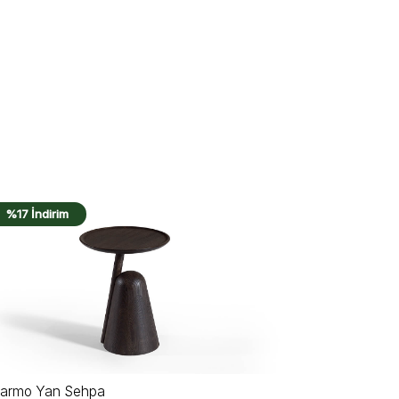
%15 İndirim
%15 İndirim
unar Yan Sehpa
Rossa Yan 