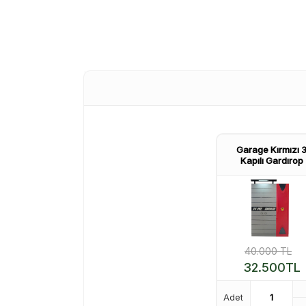
Garage Kırmızı 
Kapılı Gardırop
40.000
TL
32.500
TL
Adet