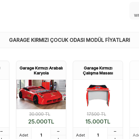
Wh
GARAGE KIRMIZI ÇOCUK ODASI MODÜL FIYATLARI
3
Garage Kırmızı Arabalı
Garage Kırmızı
Karyola
Çalışma Masası
30.000
TL
17.500
TL
25.000
TL
15.000
TL
Adet
Adet
Ad