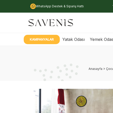
WhatsApp Destek & Sipariş Hattı
Yatak Odası
Yemek Odas
KAMPANYALAR
Anasayfa
Çocu