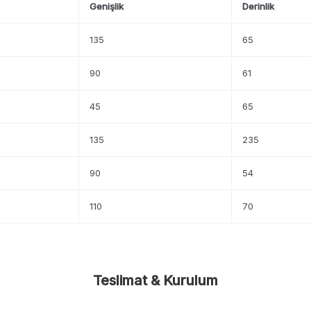
Genişlik
Derinlik
135
65
90
61
45
65
135
235
90
54
110
70
Teslimat & Kurulum