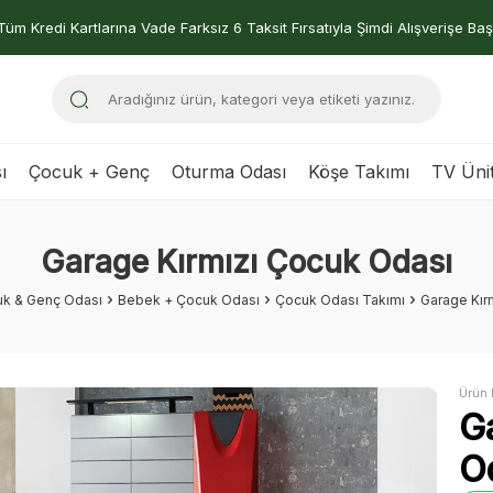
Tüm Kredi Kartlarına Vade Farksız 6 Taksit Fırsatıyla Şimdi Alışverişe Baş
ı
Çocuk + Genç
Oturma Odası
Köşe Takımı
TV Ünit
Garage Kırmızı Çocuk Odası
k & Genç Odası
Bebek + Çocuk Odası
Çocuk Odası Takımı
Garage Kır
Ürün 
G
O