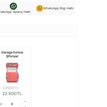
WhatsApp Bilgi Hattı
atsApp Sipariş Hattı
Garage Kırmızı
Şifonyer
27.500
TL
22.500
TL
et