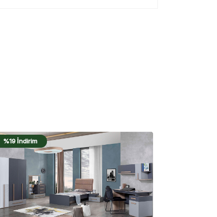
%17 İndirim
%20 İndiri