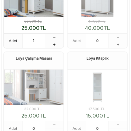
32.500
TL
47.500
TL
25.000
TL
40.000
TL
Adet
Adet
Loya Çalışma Masası
Loya Kitaplık
32.000
TL
17.500
TL
25.000
TL
15.000
TL
Adet
Adet