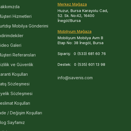
Merkez Mağaza
akkımızda
zede kullanılabilir. Hazeran sandalye siyah renk
Huzur, Bursa Karayolu Cad,
, özellikle bohem, rustik ve vintage tarzındaki
52. Sk. No:42, 16400
üşteri Hizmetleri
n bir atmosfer yaratır. Bu nedenle,
yemek odası
İnegöl/Bursa
urtdışı Mobilya Gönderimi
Mobiliyum Mağaza
ndirimdekiler
Mobiliyum Mobilya Avm B
arı her tür mekânda pratik bir seçim yapar. Nefes
Etap No: 38 İnegöl, Bursa
rahatlık sağlar. Çevre Dostu: Genellikle doğal ve
ideo Galeri
atları hakkında araştırma yaparak bu mobilyaların
ibi bir bütün halinde alınan mobilyalar hem estetik
Sipariş:
0 (533) 681 60 76
üşteri Referansları
izlilik ve Güvenlik
Destek:
0 (535) 601 13 98
en korumak ve örgü kısımları nazikçe temizlemek,
aranti Koşulları
info@savenis.com
caktır. Özellikle hazeran örgü sandalye gibi ince
atış Sözleşmesi
larıdır. Hem iç mekanlarda hem de dış mekanlarda
yelik Sözleşmesi
dalye
çeşitleri arasında, her zevke hitap eden
ken, koyu tonlardaki ahşap ve metal sandalye
eslimat Koşulları
ade / Değişim Koşulları
arında da zarif bir dokunuş bırakır. Her türlü
k hem de fonksiyonel bir görünüm sunar.
log Sayfamız
anat eserleridir. Bu mobilyalar, her ayrıntısıyla