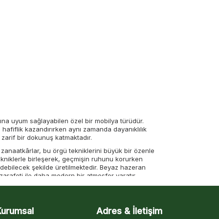
na uyum sağlayabilen özel bir mobilya türüdür.
 hafiflik kazandırırken aynı zamanda dayanıklılık
 zarif bir dokunuş katmaktadır.
 zanaatkârlar, bu örgü tekniklerini büyük bir özenle
niklerle birleşerek, geçmişin ruhunu korurken
edebilecek şekilde üretilmektedir. Beyaz hazeran
 zarafeti ile daha modern bir atmosfer yaratır.
ası veya oturma alanlarına hem estetik bir görünüm
ir uyum yakalar, bu da onu dekorasyon dünyasında
Kurumsal
Adres & İletişim