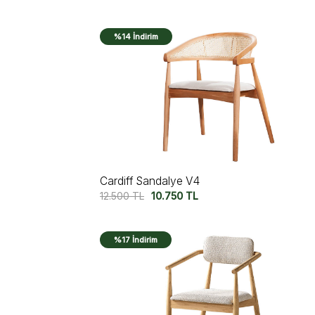
%14 İndirim
Cardiff Sandalye V4
12.500
TL
10.750
TL
%17 İndirim