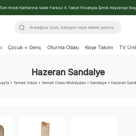
Tüm Kredi Kartlarına Vade Farksız 6 Taksit Fırsatıyla Şimdi Alışverişe Baş
ı
Çocuk + Genç
Oturma Odası
Köşe Takımı
TV Ünit
Hazeran Sandalye
sayfa
Yemek Odası
Yemek Odası Mobilyaları
Sandalye
Hazeran Sand