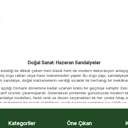
Doğal Sanat: Hazeran Sandalyeler
estetiği ile dikkat çeken hem klasik hem de modern dekorasyon anlayışı
miş örgü rattan veya hasır malzemeden yapılır. Bu örgü yapı, sandalyeye
n sandalye, doğal malzemelerin verdiği sıcaklık ile herhangi bir mekâna
an işçiliği Osmanlı dönemine kadar uzanan köklü bir geçmişe sahiptir. Eski
arif ürünler çıkarmışlardır. Geleneksel yöntemler günümüzde modern tek
ndalye modelleri, farklı renk ve desen seçenekleri ile her zevke hitap 
in mükemmel bir tercih olabilirken, siyah hazeran sandalye ise şıklığı ve
 tercih edilen tasarımlar arasında yer alır. Bu kombinasyon, yemek od
 özellikle minimal ve modern tasarımlara sahip mekanlarla mükemmel b
çok tercih edilen bir seçenek yapar.
Kategoriler
Öne Çıkan
Konforun Sanatla Buluştuğu Nokta