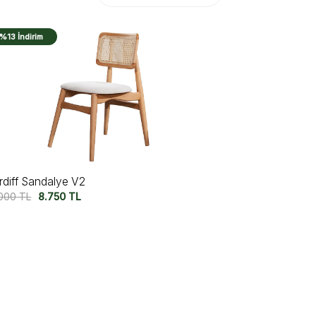
%13 İndirim
rdiff Sandalye V2
.000
TL
8.750
TL