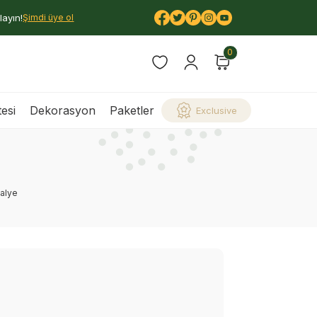
layın!
Şimdi üye ol
0
esi
Dekorasyon
Paketler
Exclusive
alye