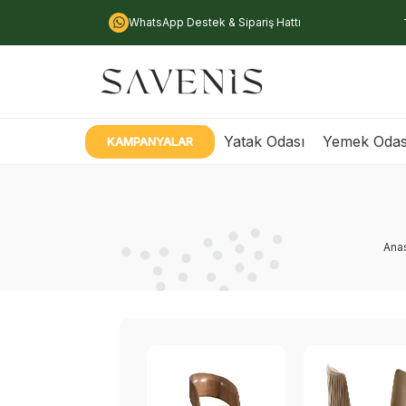
WhatsApp Destek & Sipariş Hattı
Yatak Odası
Yemek Odas
KAMPANYALAR
Ana