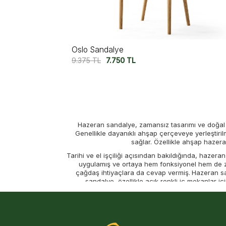
Oslo Sandalye
9.375
TL
7.750
TL
Hazeran sandalye, zamansız tasarımı ve doğal 
Genellikle dayanıklı ahşap çerçeveye yerleştiril
sağlar. Özellikle ahşap hazera
Tarihi ve el işçiliği açısından bakıldığında, hazer
uygulamış ve ortaya hem fonksiyonel hem de z
çağdaş ihtiyaçlara da cevap vermiş.
Hazeran sa
sandalye, özellikle açık renkli iç mekanlar iç
Hazeran masa sandalye kombinasyonları da sıklıkla
hem de kullanım kolaylığı sunar. Siyah
modelleri,