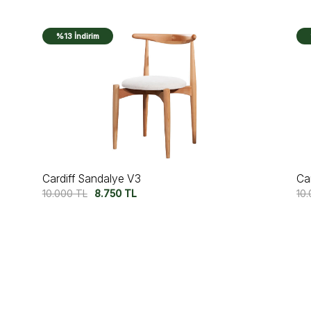
%13 İndirim
Cardiff Sandalye V3
Ca
10.000
TL
8.750
TL
10