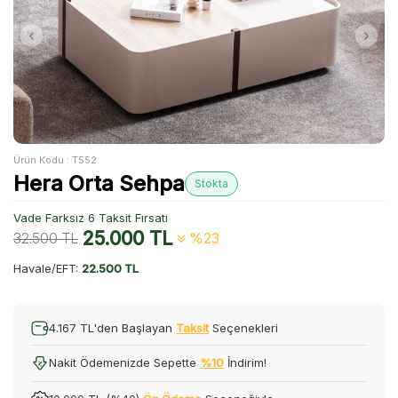
Ürün Kodu :
T552
Hera Orta Sehpa
Stokta
Vade Farksız 6 Taksit Fırsatı
25.000
TL
32.500
TL
%23
Havale/EFT:
22.500 TL
4.167 TL'den Başlayan
Taksit
Seçenekleri
Nakit Ödemenizde Sepette
%10
İndirim!