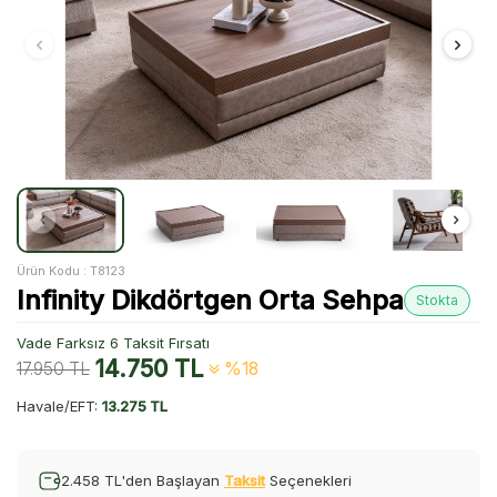
Ürün Kodu :
T8123
Infinity Dikdörtgen Orta Sehpa
Stokta
Vade Farksız 6 Taksit Fırsatı
14.750
TL
17.950
TL
%18
Havale/EFT:
13.275 TL
2.458 TL'den Başlayan
Taksit
Seçenekleri