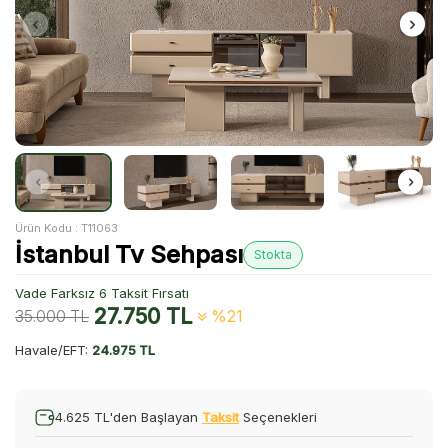
Ürün Kodu :
T11063
İstanbul Tv Sehpası
Stokta
Vade Farksız 6 Taksit Fırsatı
27.750
TL
35.000
TL
%21
Havale/EFT:
24.975 TL
4.625 TL'den Başlayan
Taksit
Seçenekleri