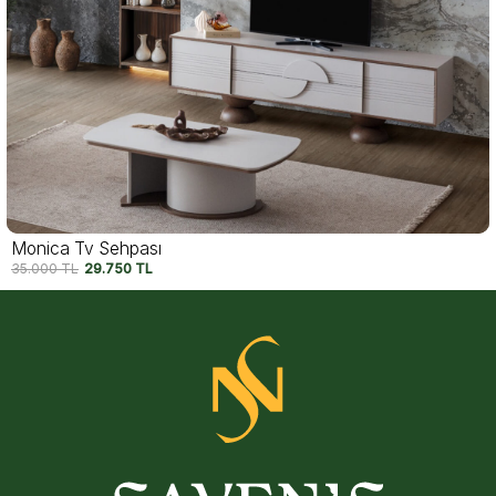
Felix Tv Sehpası
45.750
TL
37.500
TL