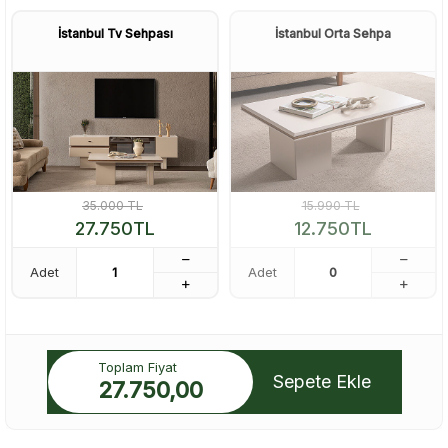
İstanbul Tv Sehpası
İstanbul Orta Sehpa
35.000
TL
15.990
TL
27.750
TL
12.750
TL
Adet
Adet
Toplam Fiyat
Sepete Ekle
27.750,00