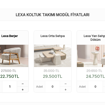
LEXA KOLTUK TAKIMI MODÜL FIYATLARI
Lexa Berjer
Lexa Orta Sehpa
Lexa Yan Seh
Döküm
27.500
TL
35.000
TL
29.650
TL
22.750
TL
29.500
TL
24.750
TL
Adet
Adet