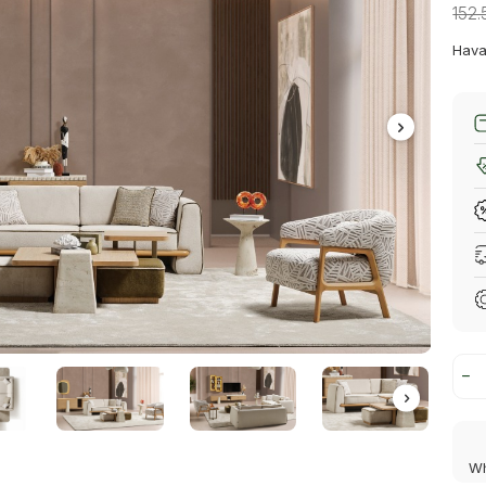
152
Hava
Wh