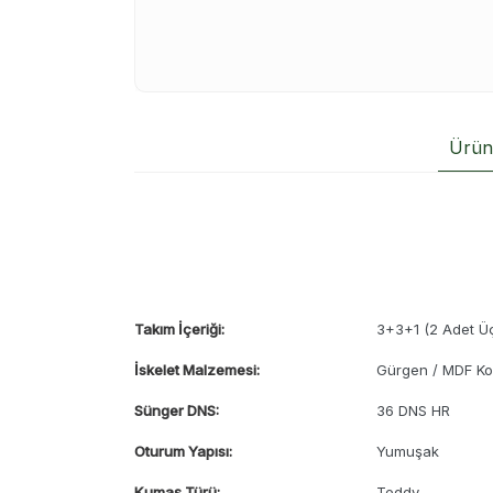
Ürün 
Takım İçeriği:
3+3+1 (2 Adet Üç
İskelet Malzemesi:
Gürgen / MDF Ko
Sünger DNS:
36 DNS HR
Oturum Yapısı:
Yumuşak
Kumaş Türü:
Teddy