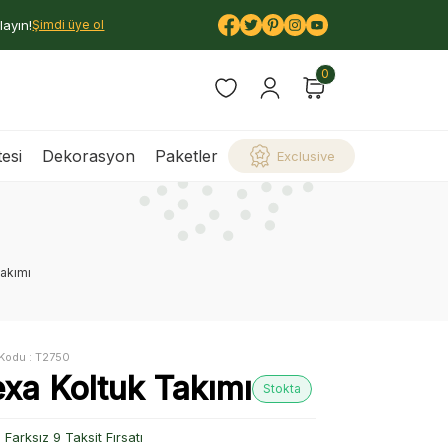
layın!
Şimdi üye ol
0
esi
Dekorasyon
Paketler
Exclusive
Takımı
Kodu :
T2750
exa Koltuk Takımı
Stokta
Farksız 9 Taksit Fırsatı