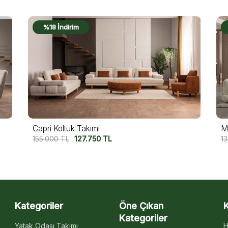
%18 İndirim
Miura Koltuk Takımı
Pa
137.500
TL
112.500
TL
13
Kategoriler
Öne Çıkan
Kategoriler
Yatak Odası Takımı
H