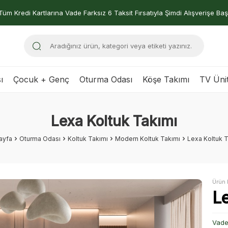
Tüm Kredi Kartlarına Vade Farksız 6 Taksit Fırsatıyla Şimdi Alışverişe Baş
ı
Çocuk + Genç
Oturma Odası
Köşe Takımı
TV Ünit
Lexa Koltuk Takımı
ayfa
Oturma Odası
Koltuk Takımı
Modern Koltuk Takımı
Lexa Koltuk 
Ürün 
L
Vade 