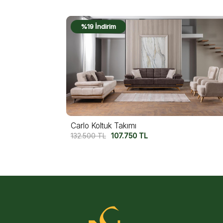
%18 İndirim
Capri Koltuk Takımı
155.000
TL
127.750
TL