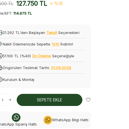
127.750
TL
.500
TL
%16
le/EFT:
114.975 TL
21.292 TL'den Başlayan
Taksit
Seçenekleri
Nakit Ödemenizde Sepette
%10
İndirim!
51.100 TL (%40)
Ön Ödeme
Seçeneğiyle
Öngörülen Teslimat Tarihi:
01.09.2026
Kurulum & Montaj
SEPETE EKLE
WhatsApp Bilgi Hattı
atsApp Sipariş Hattı