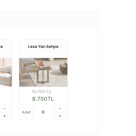
pa
Lexa Yan Sehpa
10.750
TL
8.750
TL
Adet