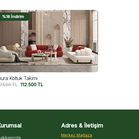
%18 İndirim
%11 İndirim
tre Koltuk Takımı
Kavala Koltu
7.500
TL
112.750
TL
132.750
TL
1
Kurumsal
Adres & İletişim
Merkez Mağaza
akkımızda