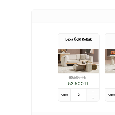
Lexa Üçlü Koltuk
62.500
TL
52.500
TL
Adet
Adet