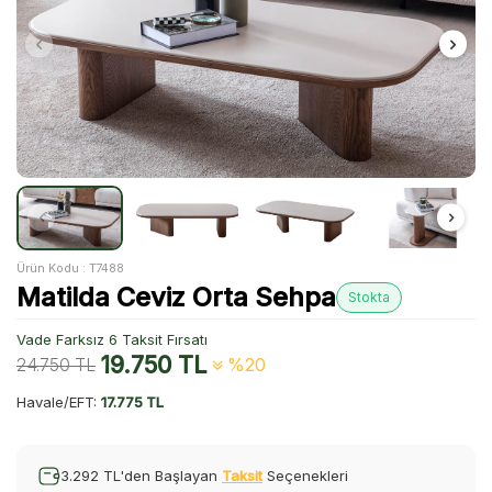
Ürün Kodu :
T7488
Matilda Ceviz Orta Sehpa
Stokta
Vade Farksız 6 Taksit Fırsatı
19.750
TL
24.750
TL
%20
Havale/EFT:
17.775 TL
3.292 TL'den Başlayan
Taksit
Seçenekleri