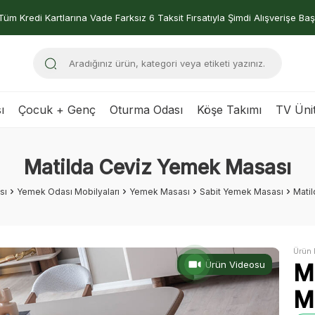
Tüm Kredi Kartlarına Vade Farksız 6 Taksit Fırsatıyla Şimdi Alışverişe Baş
ı
Çocuk + Genç
Oturma Odası
Köşe Takımı
TV Ünit
Matilda Ceviz Yemek Masası
sı
Yemek Odası Mobilyaları
Yemek Masası
Sabit Yemek Masası
Mati
Ürün 
Ürün Videosu
M
M