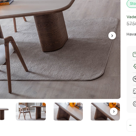
Sto
Vade 
57.
Hava