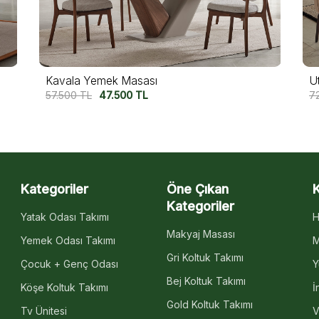
Kavala Yemek Masası
U
57.500
TL
47.500
TL
7
Kategoriler
Öne Çıkan
Kategoriler
Yatak Odası Takımı
H
Makyaj Masası
Yemek Odası Takımı
M
Gri Koltuk Takımı
Çocuk + Genç Odası
Y
Bej Koltuk Takımı
Köşe Koltuk Takımı
İ
Gold Koltuk Takımı
Tv Ünitesi
V