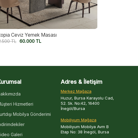
topia Ceviz Yemek Masası
Marmo Yeme
2.500
TL
60.000
TL
75.000
TL
6
Kurumsal
Adres & İletişim
Merkez Mağaza
akkımızda
Huzur, Bursa Karayolu Cad,
52. Sk. No:42, 16400
üşteri Hizmetleri
İnegöl/Bursa
urtdışı Mobilya Gönderimi
Mobiliyum Mağaza
ndirimdekiler
Mobiliyum Mobilya Avm B
Etap No: 38 İnegöl, Bursa
ideo Galeri