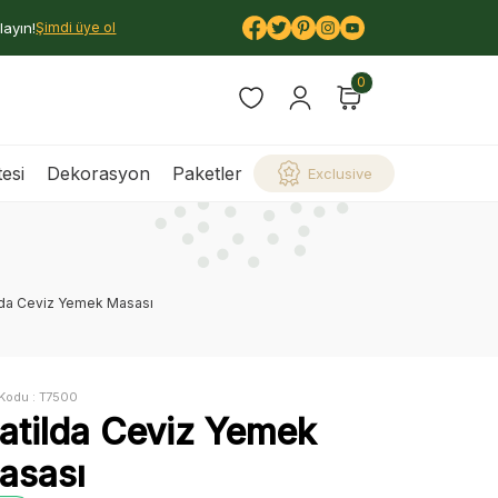
layın!
Şimdi üye ol
0
esi
Dekorasyon
Paketler
Exclusive
lda Ceviz Yemek Masası
Kodu :
T7500
atilda Ceviz Yemek
asası