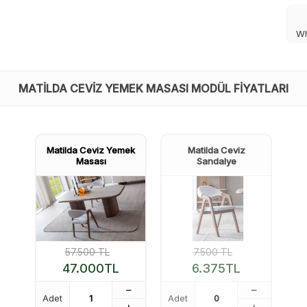
Wh
MATILDA CEVIZ YEMEK MASASI MODÜL FIYATLARI
Matilda Ceviz Yemek
Matilda Ceviz
Masası
Sandalye
57.500
TL
7.500
TL
47.000
TL
6.375
TL
Adet
Adet