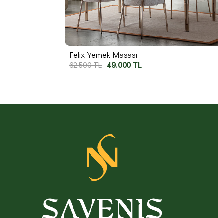
Felix Yemek Masası
62.500
TL
49.000
TL