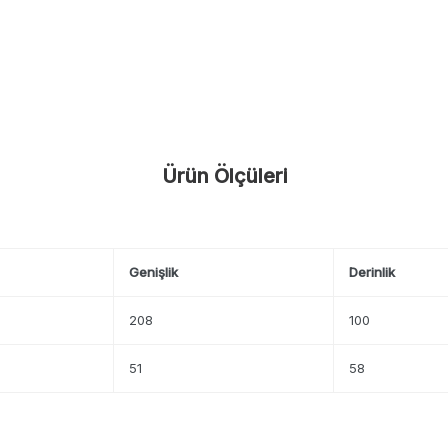
Ürün Ölçüleri
Genişlik
Derinlik
208
100
51
58