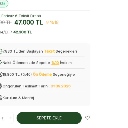
kta
Farksız 6 Taksit Fırsatı
47.000
TL
500
TL
%18
le/EFT:
42.300 TL
7.833 TL'den Başlayan
Taksit
Seçenekleri
Nakit Ödemenizde Sepette
%10
İndirim!
18.800 TL (%40)
Ön Ödeme
Seçeneğiyle
Öngörülen Teslimat Tarihi:
01.09.2026
Kurulum & Montaj
SEPETE EKLE