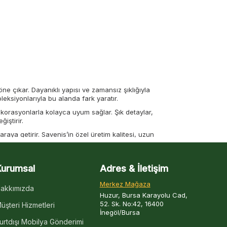
e çıkar. Dayanıklı yapısı ve zamansız şıklığıyla
eksiyonlarıyla bu alanda fark yaratır.
korasyonlarla kolayca uyum sağlar. Şık detaylar,
iştirir.
ya getirir. Savenis’in özel üretim kalitesi, uzun
m alanı oluşturur.
ı
Kurumsal
Adres & İletişim
nli yatak odası modellerini tercih edebilirsiniz.
Merkez Mağaza
ırır.
Lüks yatak odası takımları
tam size göre.
akkımızda
Huzur, Bursa Karayolu Cad,
i de ön planda tutar. Geniş depolama alanları,
52. Sk. No:42, 16400
üşteri Hizmetleri
tamamen değiştirir.
İnegöl/Bursa
urtdışı Mobilya Gönderimi
arı