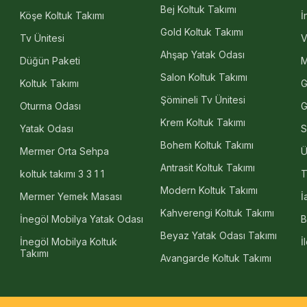
Bej Koltuk Takımı
Köşe Koltuk Takımı
İ
örünümlü yatak odası takımı seçenekleri yaşam alanlarınıza modern bir d
alı veya bazasız yatak ve makyaj masası gibi parçalar, kusursuz işçilik 
Gold Koltuk Takımı
Tv Ünitesi
V
mlü yatak odası modelleri, avangarde, country, klasik ve modern tarzl
Ahşap Yatak Odası
Düğün Paketi
M
larınızdan vazgeçmeden mekanınızda sofistike bir atmosfer oluşturabilir
mı ile de dikkat çeker. Kaliteli malzeme yapısı ve şık detaylarıyla yata
Salon Koltuk Takımı
Koltuk Takımı
G
akımlarını incelemek veya satın almak için web sitemizi dilersenizde mağ
Şömineli Tv Ünitesi
Oturma Odası
G
Krem Koltuk Takımı
Yatak Odası
S
Bohem Koltuk Takımı
Mermer Orta Sehpa
Ü
Antrasit Koltuk Takımı
koltuk takımı 3 3 1 1
T
Modern Koltuk Takımı
Mermer Yemek Masası
İ
Kahverengi Koltuk Takımı
İnegöl Mobilya Yatak Odası
B
Beyaz Yatak Odası Takımı
İnegöl Mobilya Koltuk
İ
Takımı
Avangarde Koltuk Takımı