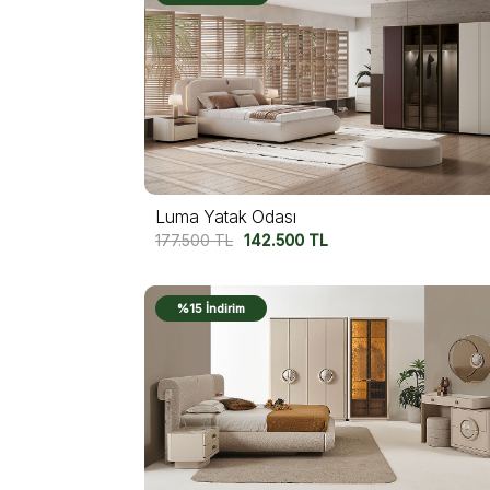
Luma Yatak Odası
177.500
TL
142.500
TL
%15 İndirim