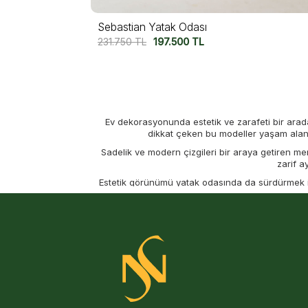
Sebastian Yatak Odası
231.750
TL
197.500
TL
Ev dekorasyonunda estetik ve zarafeti bir arada
dikkat çeken bu modeller yaşam alanla
Sadelik ve modern çizgileri bir araya getiren m
zarif a
Estetik görünümü yatak odasında da sürdürmek ist
ömürlü kullanım v
Evinizin en özel alanlarından biri olan yatak od
Mermerin doğal asaletini modern detaylarla 
Savenis’in özenle tasarladığı mermer desenli
yumuşak hatlara sa
Mo