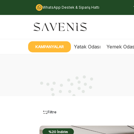
WhatsApp Destek & Sipariş Hattı
Yatak Odası
Yemek Odas
KAMPANYALAR
Filtre
%20 İndirim