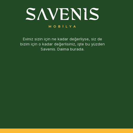
Zarafet ve konforu bir araya getiren mermer g
koleksiyonlarda gardırop, komodin, baz
Kullanıcıların zevkine hitap eden mermer görünü
sağlar. Geniş renk yelpazesi sayesinde favori ton
sadece görünüm açısından değil uzun ömürlü kullanı
Eviniz sizin için ne kadar değerliyse, siz de
İnegöl mobilya yatak odaları
t
bizim için o kadar değerlisiniz, işte bu yüzden
Savenis. Daima burada.