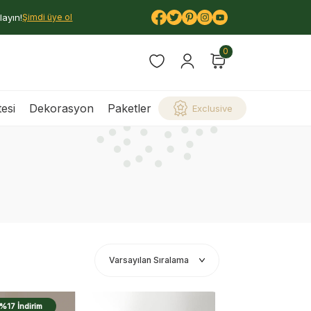
layın!
Şimdi üye ol
0
esi
Dekorasyon
Paketler
Exclusive
%17 İndirim