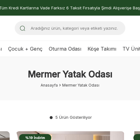
Tüm Kredi Kartlarına Vade Farksız 6 Taksit Fırsatıyla Şimdi Alışverişe Baş
ı
Çocuk + Genç
Oturma Odası
Köşe Takımı
TV Ünit
Mermer Yatak Odası
Anasayfa
Mermer Yatak Odası
5 Ürün Gösteriliyor
%19 İndirim