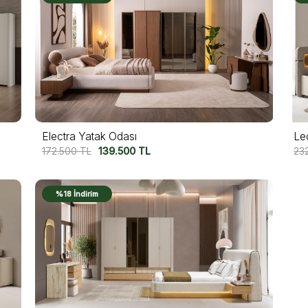
Electra Yatak Odası
Le
172.500
TL
139.500
TL
23
%18 İndirim