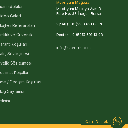
Mobiliyum Mağaza
ndirimdekiler
okunuş katar. Savenis’in özenle hazırladığı bu
Mobiliyum Mobilya Avm B
ve estetik bir bütünlük içinde sunulur.
Etap No: 38 İnegöl, Bursa
ideo Galeri
arda tasarlanarak her dekorasyon anlayışına uyum
Sipariş:
0 (533) 681 60 76
üşteri Referansları
siniz. Savenis imzasını taşıyan bu özel tasarımlar
k odanızı estetik ve işlevsel bir alana dönüştürür.
izlilik ve Güvenlik
Destek:
0 (535) 601 13 98
azamızı ziyaret edebilirsiniz.
aranti Koşulları
info@savenis.com
atış Sözleşmesi
yelik Sözleşmesi
eslimat Koşulları
ade / Değişim Koşulları
log Sayfamız
letişim
Canlı Destek