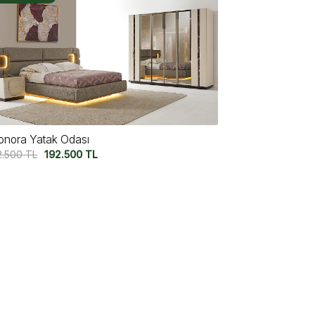
onora Yatak Odası
2.500
TL
192.500
TL