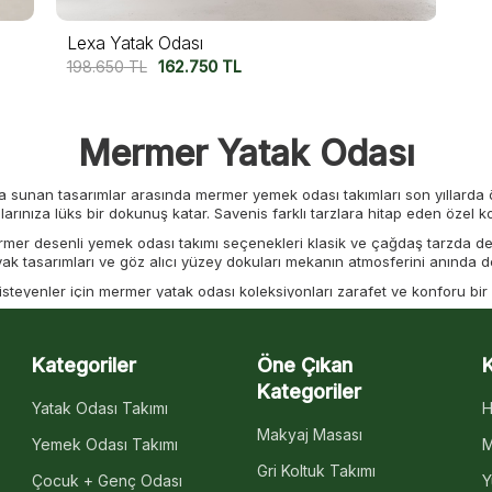
Lexa Yatak Odası
198.650
TL
162.750
TL
Mermer Yatak Odası
 sunan tasarımlar arasında mermer yemek odası takımları son yıllarda ön
rınıza lüks bir dokunuş katar. Savenis farklı tarzlara hitap eden özel kol
ermer desenli yemek odası takımı seçenekleri klasik ve çağdaş tarzda de
yak tasarımları ve göz alıcı yüzey dokuları mekanın atmosferini anında değ
eyenler için mermer yatak odası koleksiyonları zarafet ve konforu bir ara
e üstün malzeme dayanıklılığı ile birleşerek işlevsel ve göz alıcı bir yaşa
Mermer Dokulu Yatak Odası Şıklığ
Kategoriler
Öne Çıkan
asında sade ama etkileyici bir atmosfer yaratmak istiyorsanız mermer dese
Kategoriler
buluşturan bu tasarımlar yaşam alanınıza lüks ve dingin bir hava kazand
Yatak Odası Takımı
H
Makyaj Masası
yatak odası takımları
estetik görünümünün yanı sıra konfor ve işlevselliğ
Yemek Odası Takımı
M
hip karyolalar ve zarif komodin detaylarıyla yatak odanızın karakterini 
Gri Koltuk Takımı
Çocuk + Genç Odası
Y
dern ve Lüks Mermer Yatak Odası Takıml