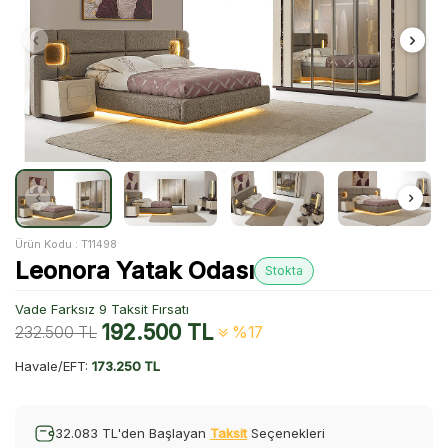
Ürün Kodu :
T11498
Leonora Yatak Odası
Stokta
Vade Farksız 9 Taksit Fırsatı
192.500
TL
232.500
TL
%17
Havale/EFT:
173.250 TL
32.083 TL'den Başlayan
Taksit
Seçenekleri