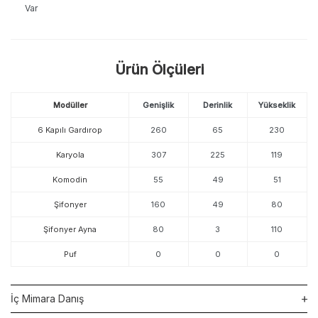
Var
Ürün Ölçüleri
Modüller
Genişlik
Derinlik
Yükseklik
6 Kapılı Gardırop
260
65
230
Karyola
307
225
119
Komodin
55
49
51
Şifonyer
160
49
80
Şifonyer Ayna
80
3
110
Puf
0
0
0
İç Mimara Danış