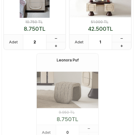
10.750
TL
51.000
TL
8.750
TL
42.500
TL
Adet
Adet
Leonora Puf
9.950
TL
8.750
TL
Adet