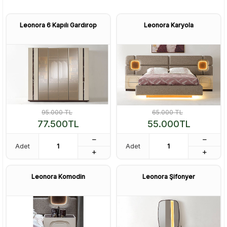
Leonora 6 Kapılı Gardırop
Leonora Karyola
95.000
TL
65.000
TL
77.500
TL
55.000
TL
Adet
Adet
Leonora Komodin
Leonora Şifonyer