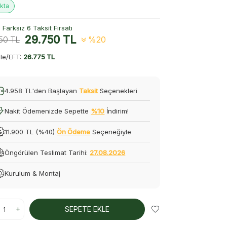
kta
Farksız 6 Taksit Fırsatı
29.750
TL
250
TL
%20
le/EFT:
26.775 TL
4.958 TL'den Başlayan
Taksit
Seçenekleri
Nakit Ödemenizde Sepette
%10
İndirim!
11.900 TL (%40)
Ön Ödeme
Seçeneğiyle
Öngörülen Teslimat Tarihi:
27.08.2026
Kurulum & Montaj
SEPETE EKLE