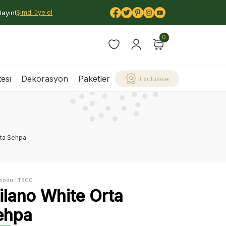
layın!
Şimdi üye ol
0
esi
Dekorasyon
Paketler
Exclusive
rta Sehpa
Kodu :
T800
ilano White Orta
ehpa