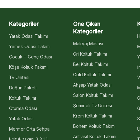
Kategoriler
Öne Çıkan
Kategoriler
Yatak Odası Takımı
H
Makyaj Masası
Yemek Odası Takımı
M
Gri Koltuk Takımı
Çocuk + Genç Odası
Y
Bej Koltuk Takımı
Köşe Koltuk Takımı
İ
Gold Koltuk Takımı
Tv Ünitesi
V
Ahşap Yatak Odası
Düğün Paketi
M
Salon Koltuk Takımı
Koltuk Takımı
G
Şömineli Tv Ünitesi
Oturma Odası
G
Krem Koltuk Takımı
Yatak Odası
S
Bohem Koltuk Takımı
Mermer Orta Sehpa
Ü
Antrasit Koltuk Takımı
koltuk takımı 3 3 1 1
T