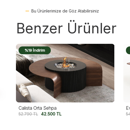
Bu Ürünlerimize de Göz Atabilirsiniz
Benzer Ürünler
%18 İndirim
Event Ceviz Orta Sehpa
E
54.790
TL
45.000
TL
5