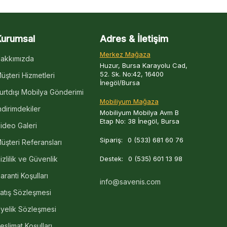
Kurumsal
Adres & İletişim
Merkez Mağaza
akkımızda
Huzur, Bursa Karayolu Cad,
52. Sk. No:42, 16400
üşteri Hizmetleri
İnegöl/Bursa
urtdışı Mobilya Gönderimi
Mobiliyum Mağaza
ndirimdekiler
Mobiliyum Mobilya Avm B
Etap No: 38 İnegöl, Bursa
ideo Galeri
Sipariş:
0 (533) 681 60 76
üşteri Referansları
izlilik ve Güvenlik
Destek:
0 (535) 601 13 98
aranti Koşulları
info@savenis.com
atış Sözleşmesi
yelik Sözleşmesi
eslimat Koşulları