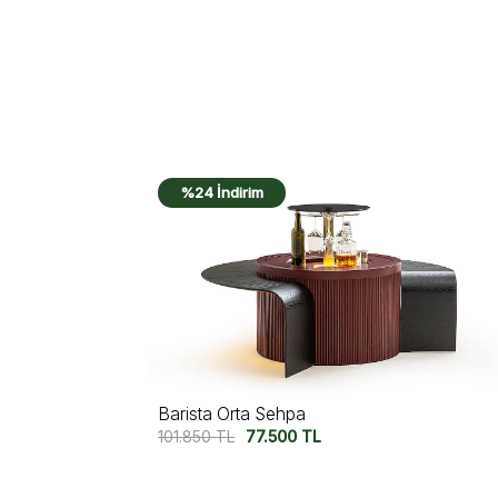
%19 İndirim
Calista Orta Sehpa
52.790
TL
42.500
TL