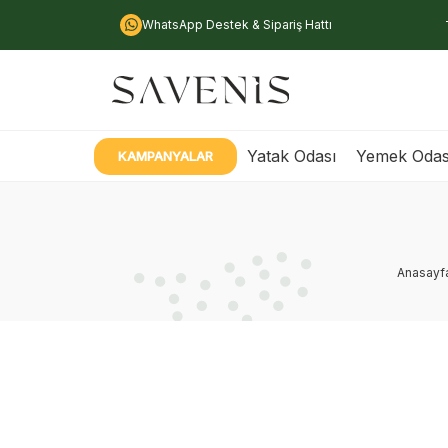
WhatsApp Destek & Sipariş Hattı
Yatak Odası
Yemek Odas
KAMPANYALAR
Anasayf