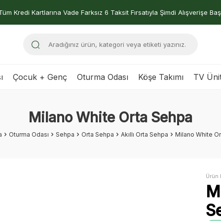
Tüm Kredi Kartlarına Vade Farksız 6 Taksit Fırsatıyla Şimdi Alışverişe Baş
ı
Çocuk + Genç
Oturma Odası
Köşe Takımı
TV Ünit
Milano White Orta Sehpa
a
Oturma Odası
Sehpa
Orta Sehpa
Akıllı Orta Sehpa
Milano White O
Ürün 
M
S