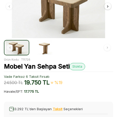
Ürün Kodu :
T11726
Mobel Yan Sehpa Seti
Stokta
Vade Farksız 6 Taksit Fırsatı
19.750
TL
24.500
TL
%19
Havale/EFT:
17.775 TL
3.292 TL'den Başlayan
Taksit
Seçenekleri