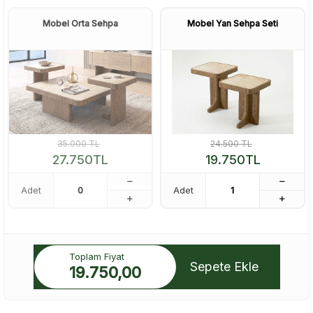
Mobel Orta Sehpa
Mobel Yan Sehpa Seti
35.000
TL
24.500
TL
27.750
TL
19.750
TL
Adet
Adet
Toplam Fiyat
Sepete Ekle
19.750,00