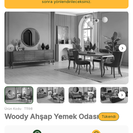
sonra yönlendirileceksiniz.
Ürün Kodu :
T1198
Woody Ahşap Yemek Odası
Tükendi