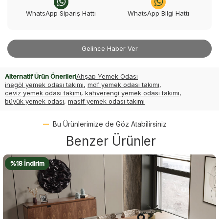
WhatsApp Sipariş Hattı
WhatsApp Bilgi Hattı
Gelince Haber Ver
Alternatif Ürün Önerileri
Ahşap Yemek Odası
inegöl yemek odası takımı
,
mdf yemek odası takımı
,
ceviz yemek odası takımı
,
kahverengi yemek odası takımı
,
büyük yemek odası
,
masif yemek odası takımı
Bu Ürünlerimize de Göz Atabilirsiniz
Benzer Ürünler
%18 İndirim