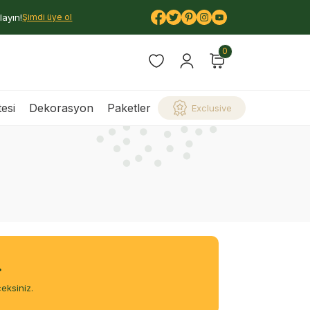
layın!
Şimdi üye ol
0
esi
Dekorasyon
Paketler
Exclusive
.
eksiniz.