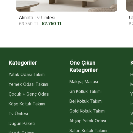
Utopia Tv Ünitesi
82.500
TL
67.500
TL
Kategoriler
Öne Çıkan
Kategoriler
Yatak Odası Takımı
H
Makyaj Masası
Yemek Odası Takımı
M
Gri Koltuk Takımı
Çocuk + Genç Odası
Y
Bej Koltuk Takımı
Köşe Koltuk Takımı
İ
Gold Koltuk Takımı
Tv Ünitesi
V
Ahşap Yatak Odası
Düğün Paketi
M
Salon Koltuk Takımı