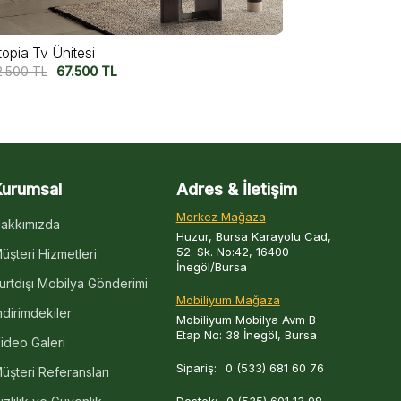
Marmo Tv Ünitesi
Fu
137.500
TL
109.500
TL
13
Kurumsal
Adres & İletişim
Merkez Mağaza
akkımızda
Huzur, Bursa Karayolu Cad,
52. Sk. No:42, 16400
üşteri Hizmetleri
İnegöl/Bursa
urtdışı Mobilya Gönderimi
Mobiliyum Mağaza
ndirimdekiler
Mobiliyum Mobilya Avm B
Etap No: 38 İnegöl, Bursa
ideo Galeri
Sipariş:
0 (533) 681 60 76
üşteri Referansları
Destek:
0 (535) 601 13 98