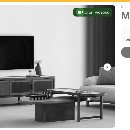
Ürün 
Ürün Videosu
M
Wh