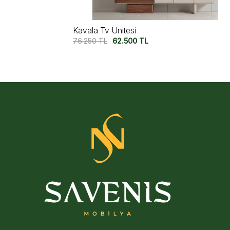
Almata Tv Ünitesi
63.750
TL
52.750
TL