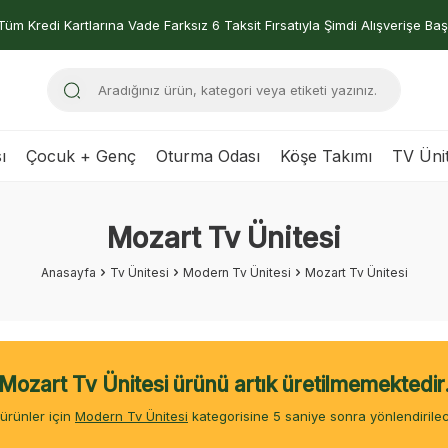
Tüm Kredi Kartlarına Vade Farksız 6 Taksit Fırsatıyla Şimdi Alışverişe Baş
ı
Çocuk + Genç
Oturma Odası
Köşe Takımı
TV Ünit
Mozart Tv Ünitesi
Anasayfa
Tv Ünitesi
Modern Tv Ünitesi
Mozart Tv Ünitesi
Mozart Tv Ünitesi ürünü artık üretilmemektedir
ürünler için
Modern Tv Ünitesi
kategorisine
4
saniye sonra yönlendirilec