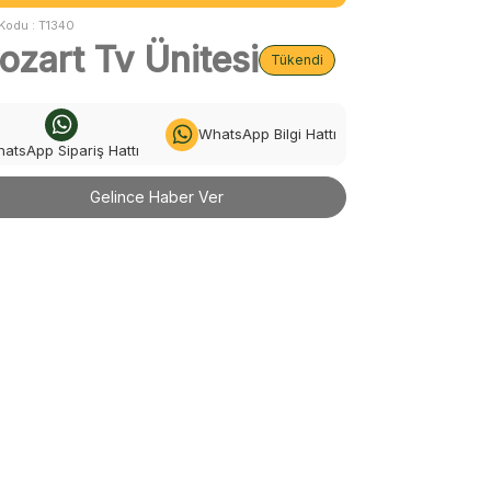
Kodu :
T1340
ozart Tv Ünitesi
Tükendi
WhatsApp Bilgi Hattı
atsApp Sipariş Hattı
Gelince Haber Ver