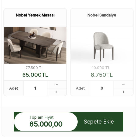
Nobel Yemek Masası
Nobel Sandalye
77.500
TL
10.000
TL
65.000
TL
8.750
TL
Adet
Adet
Toplam Fiyat
Sepete Ekle
65.000,00