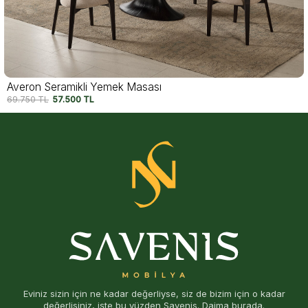
Averon Yemek Masası
57.750
TL
47.500
TL
Eviniz sizin için ne kadar değerliyse, siz de bizim için o kadar
değerlisiniz, işte bu yüzden Savenis. Daima burada.