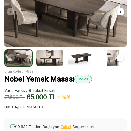
Ürün Kodu :
T7882
Nobel Yemek Masası
Stokta
Vade Farksız 6 Taksit Fırsatı
65.000
TL
77.500
TL
%16
Havale/EFT:
58.500 TL
10.833 TL'den Başlayan
Taksit
Seçenekleri