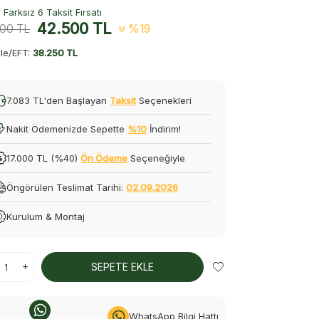
Farksız 6 Taksit Fırsatı
42.500
TL
500
TL
%19
le/EFT:
38.250 TL
7.083 TL'den Başlayan
Taksit
Seçenekleri
Nakit Ödemenizde Sepette
%10
İndirim!
17.000 TL (%40)
Ön Ödeme
Seçeneğiyle
Öngörülen Teslimat Tarihi:
02.09.2026
Kurulum & Montaj
SEPETE EKLE
WhatsApp Bilgi Hattı