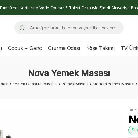
Tüm Kredi Kartlarına Vade Farksız 6 Taksit Fırsatıyla Şimdi Alışverişe Baş
ı
Çocuk + Genç
Oturma Odası
Köşe Takımı
TV Ünit
Nova Yemek Masası
dası
Yemek Odası Mobilyaları
Yemek Masası
Modern Yemek Masası
Ürün 
N
Sto