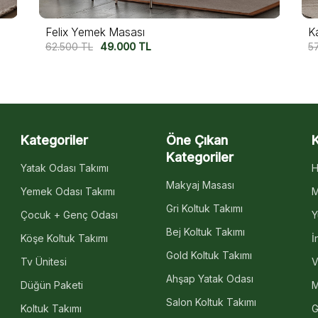
Kavala Yemek Masası
A
57.500
TL
47.500
TL
6
Kategoriler
Öne Çıkan
Kategoriler
Yatak Odası Takımı
H
Makyaj Masası
Yemek Odası Takımı
M
Gri Koltuk Takımı
Çocuk + Genç Odası
Y
Bej Koltuk Takımı
Köşe Koltuk Takımı
İ
Gold Koltuk Takımı
Tv Ünitesi
V
Ahşap Yatak Odası
Düğün Paketi
M
Salon Koltuk Takımı
Koltuk Takımı
G