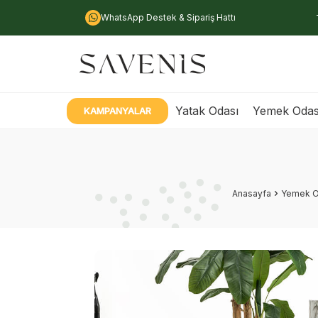
WhatsApp Destek & Sipariş Hattı
Yatak Odası
Yemek Odas
KAMPANYALAR
Anasayfa
Yemek O