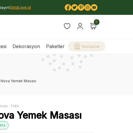
layın!
Şimdi üye ol
0
esi
Dekorasyon
Paketler
Exclusive
Nova Yemek Masası
Kodu :
T369
ova Yemek Masası
kta