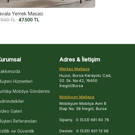
lmata Yemek Masası
Utopia Cevi
7.500
TL
55.000
TL
72.500
TL
6
Kurumsal
Adres & İletişim
Merkez Mağaza
akkımızda
Huzur, Bursa Karayolu Cad,
52. Sk. No:42, 16400
üşteri Hizmetleri
İnegöl/Bursa
urtdışı Mobilya Gönderimi
Mobiliyum Mağaza
ndirimdekiler
Mobiliyum Mobilya Avm B
Etap No: 38 İnegöl, Bursa
ideo Galeri
Sipariş:
0 (533) 681 60 76
üşteri Referansları
izlilik ve Güvenlik
Destek:
0 (535) 601 13 98