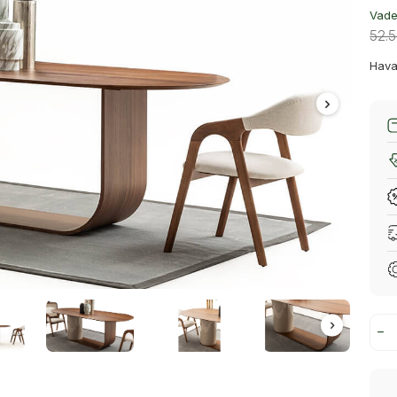
Vade 
52.
Hava