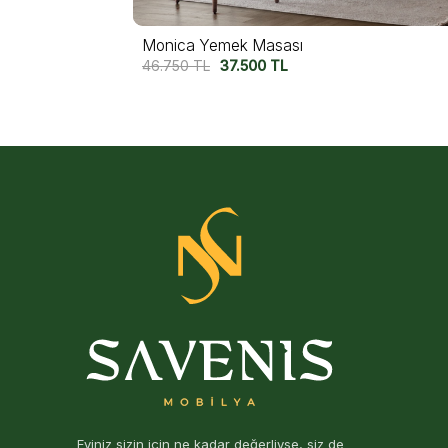
Felix Yemek Masası
62.500
TL
49.000
TL
Eviniz sizin için ne kadar değerliyse, siz de