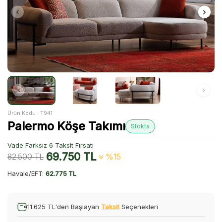
Ürün Kodu :
T941
Palermo Köşe Takımı
Stokta
Vade Farksız 6 Taksit Fırsatı
69.750
TL
82.500
TL
%15
Havale/EFT:
62.775 TL
11.625 TL'den Başlayan
Taksit
Seçenekleri