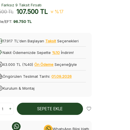
Farksız 9 Taksit Fırsatı
107.500
TL
.500
TL
%17
le/EFT:
96.750 TL
17.917 TL'den Başlayan
Taksit
Seçenekleri
Nakit Ödemenizde Sepette
%10
İndirim!
43.000 TL (%40)
Ön Ödeme
Seçeneğiyle
Öngörülen Teslimat Tarihi:
01.09.2026
Kurulum & Montaj
SEPETE EKLE
WhatsApp Bilgi Hattı