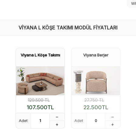
Wh
VIYANA L KÖŞE TAKIMI MODÜL FIYATLARI
Viyana L Köşe Takımı
Viyana Berjer
129.500
TL
27.750
TL
107.500
TL
22.500
TL
Adet
Adet