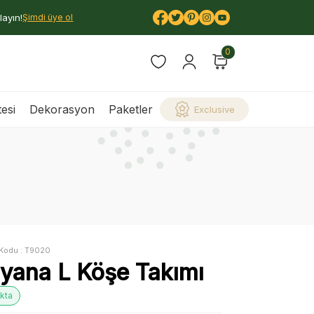
layın!
Şimdi üye ol
0
esi
Dekorasyon
Paketler
Exclusive
Kodu :
T9020
iyana L Köşe Takımı
kta