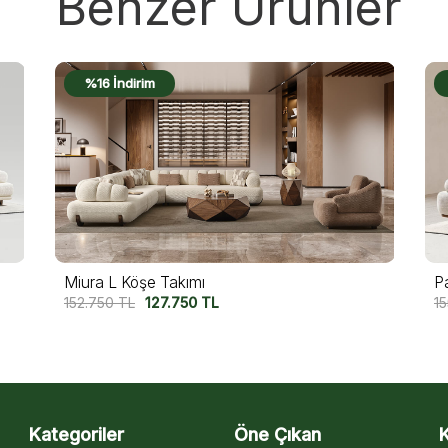
Benzer Ürünler
%16 İndirim
Patre L Köşe Takımı
K
155.000
TL
129.750
TL
15
Kategoriler
Öne Çıkan