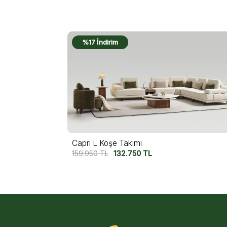
%16 İndirim
Miura L Köşe Takımı
152.750
TL
127.750
TL