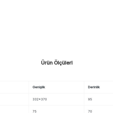
Ürün Ölçüleri
Genişlik
Derinlik
332*370
95
75
70