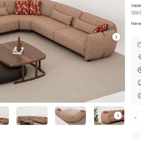
Vade 
129
Hava