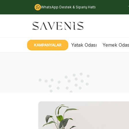
WhatsApp Destek & Sipariş Hattı
Yatak Odası
Yemek Odas
KAMPANYALAR