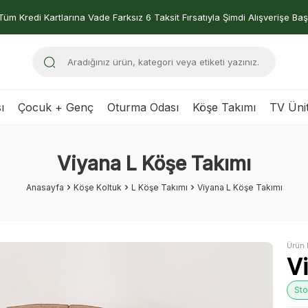
Tüm Kredi Kartlarına Vade Farksız 6 Taksit Fırsatıyla Şimdi Alışverişe Baş
ı
Çocuk + Genç
Oturma Odası
Köşe Takımı
TV Ünit
Viyana L Köşe Takımı
Anasayfa
Köşe Koltuk
L Köşe Takımı
Viyana L Köşe Takımı
Ürün 
V
Sto