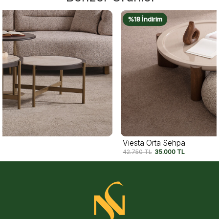
%18 İndirim
Viesta Orta Sehpa
42.750
TL
35.000
TL