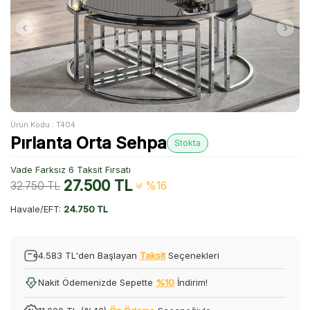
Ürün Kodu :
T404
Pırlanta Orta Sehpa
Stokta
Vade Farksız 6 Taksit Fırsatı
27.500
TL
32.750
TL
%16
Havale/EFT:
24.750 TL
4.583 TL'den Başlayan
Taksit
Seçenekleri
Nakit Ödemenizde Sepette
%10
İndirim!