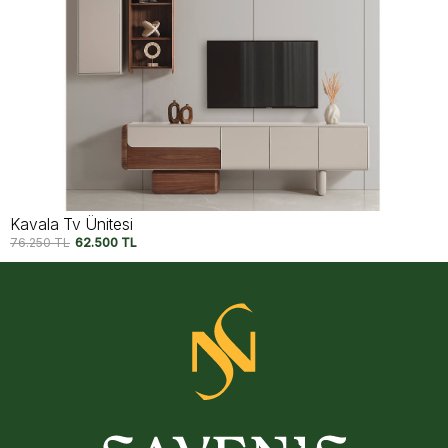
Almata Tv Ünitesi
63.750
TL
52.750
TL