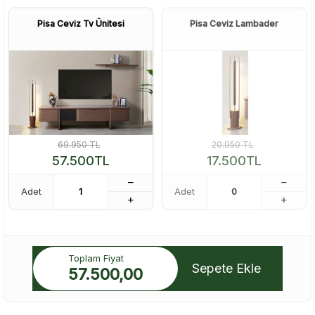
Pisa Ceviz Tv Ünitesi
Pisa Ceviz Lambader
69.950
TL
20.950
TL
57.500
TL
17.500
TL
Adet
Adet
Toplam Fiyat
Sepete Ekle
57.500,00