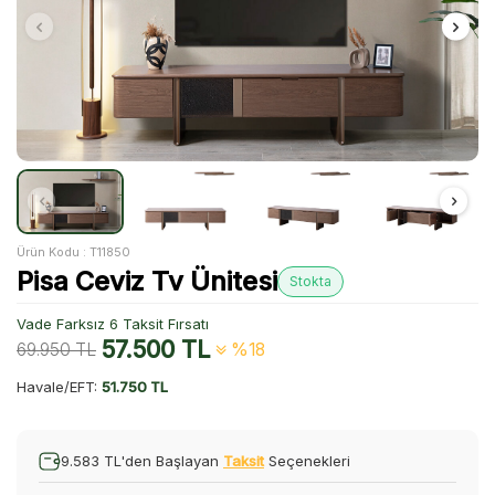
Ürün Kodu :
T11850
Pisa Ceviz Tv Ünitesi
Stokta
Vade Farksız 6 Taksit Fırsatı
57.500
TL
69.950
TL
%18
Havale/EFT:
51.750 TL
9.583 TL'den Başlayan
Taksit
Seçenekleri