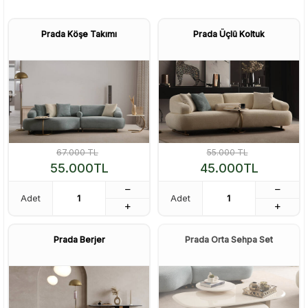
Prada Köşe Takımı
Prada Üçlü Koltuk
67.000
TL
55.000
TL
55.000
TL
45.000
TL
Adet
Adet
Prada Berjer
Prada Orta Sehpa Set