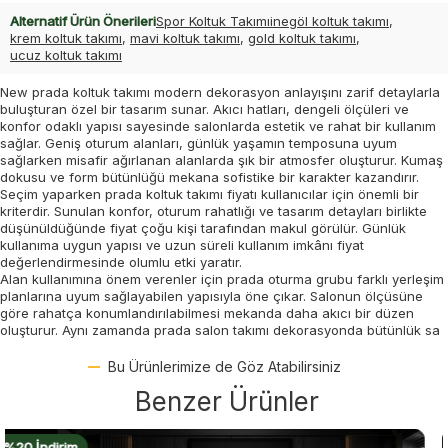
Alternatif Ürün Önerileri
Spor Koltuk Takımı
inegöl koltuk takımı
,
krem koltuk takımı
,
mavi koltuk takımı
,
gold koltuk takımı
,
ucuz koltuk takımı
New prada koltuk takımı modern dekorasyon anlayışını zarif detaylarla
buluşturan özel bir tasarım sunar. Akıcı hatları, dengeli ölçüleri ve
konfor odaklı yapısı sayesinde salonlarda estetik ve rahat bir kullanım
sağlar. Geniş oturum alanları, günlük yaşamın temposuna uyum
sağlarken misafir ağırlanan alanlarda şık bir atmosfer oluşturur. Kumaş
dokusu ve form bütünlüğü mekana sofistike bir karakter kazandırır.
Seçim yaparken prada koltuk takımı fiyatı kullanıcılar için önemli bir
kriterdir. Sunulan konfor, oturum rahatlığı ve tasarım detayları birlikte
düşünüldüğünde fiyat çoğu kişi tarafından makul görülür. Günlük
kullanıma uygun yapısı ve uzun süreli kullanım imkânı fiyat
değerlendirmesinde olumlu etki yaratır.
Alan kullanımına önem verenler için prada oturma grubu farklı yerleşim
planlarına uyum sağlayabilen yapısıyla öne çıkar. Salonun ölçüsüne
göre rahatça konumlandırılabilmesi mekanda daha akıcı bir düzen
oluşturur. Aynı zamanda prada salon takımı dekorasyonda bütünlük sa
Bu Ürünlerimize de Göz Atabilirsiniz
Benzer Ürünler
%20 İndirim