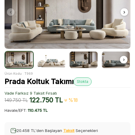
Ürün Kodu :
T969
Prada Koltuk Takımı
Stokta
Vade Farksız 9 Taksit Fırsatı
122.750
TL
149.750
TL
%18
Havale/EFT:
110.475 TL
20.458 TL'den Başlayan
Taksit
Seçenekleri