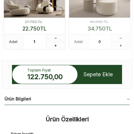
27.750
TL
40.990
TL
22.750
TL
34.750
TL
Adet
Adet
Toplam Fiyat
Sepete Ekle
122.750,00
Ürün Bilgileri
Ürün Özellikleri