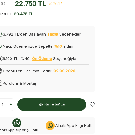
22.750
TL
500
TL
%17
le/EFT:
20.475 TL
3.792 TL'den Başlayan
Taksit
Seçenekleri
Nakit Ödemenizde Sepette
%10
İndirim!
9.100 TL (%40)
Ön Ödeme
Seçeneğiyle
Öngörülen Teslimat Tarihi:
02.09.2026
Kurulum & Montaj
SEPETE EKLE
WhatsApp Bilgi Hattı
atsApp Sipariş Hattı