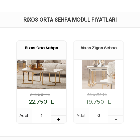
RIXOS ORTA SEHPA MODÜL FIYATLARI
Rixos Orta Sehpa
Rixos Zigon Sehpa
27.500
TL
24.500
TL
22.750
TL
19.750
TL
Adet
Adet