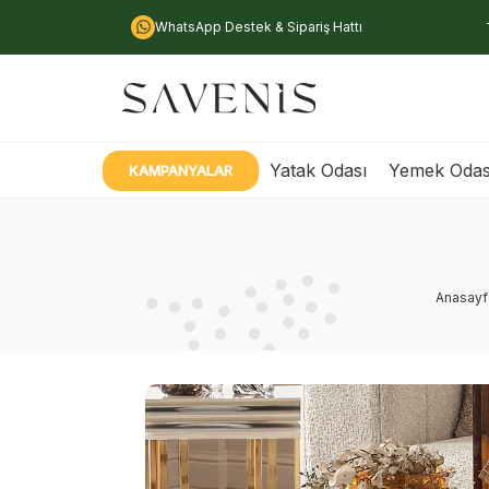
WhatsApp Destek & Sipariş Hattı
Yatak Odası
Yemek Odas
KAMPANYALAR
Anasayf