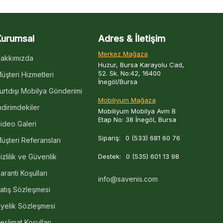
Kurumsal
Adres & İletişim
Merkez Mağaza
akkımızda
Huzur, Bursa Karayolu Cad,
52. Sk. No:42, 16400
üşteri Hizmetleri
İnegöl/Bursa
urtdışı Mobilya Gönderimi
Mobiliyum Mağaza
ndirimdekiler
Mobiliyum Mobilya Avm B
Etap No: 38 İnegöl, Bursa
ideo Galeri
Sipariş:
0 (533) 681 60 76
üşteri Referansları
izlilik ve Güvenlik
Destek:
0 (535) 601 13 98
aranti Koşulları
info@savenis.com
atış Sözleşmesi
yelik Sözleşmesi
eslimat Koşulları