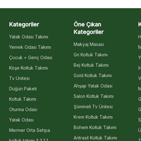
Kategoriler
Öne Çıkan
Kategoriler
Yatak Odası Takımı
H
Makyaj Masası
Yemek Odası Takımı
M
Gri Koltuk Takımı
Çocuk + Genç Odası
Y
Bej Koltuk Takımı
Köşe Koltuk Takımı
İ
Gold Koltuk Takımı
Tv Ünitesi
V
Ahşap Yatak Odası
Düğün Paketi
M
Salon Koltuk Takımı
Koltuk Takımı
G
Şömineli Tv Ünitesi
Oturma Odası
G
Krem Koltuk Takımı
Yatak Odası
S
Bohem Koltuk Takımı
Mermer Orta Sehpa
Ü
Antrasit Koltuk Takımı
koltuk takımı 3 3 1 1
T