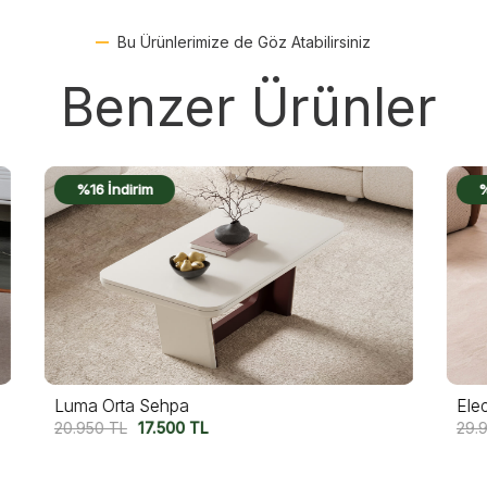
Bu Ürünlerimize de Göz Atabilirsiniz
Benzer Ürünler
%17 İndirim
Electra Orta Sehpa
N
29.950
TL
25.000
TL
2