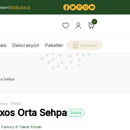
layın!
Şimdi üye ol
0
esi
Dekorasyon
Paketler
Exclusive
ta Sehpa
Kodu :
T11905
ixos Orta Sehpa
Stokta
Farksız 6 Taksit Fırsatı