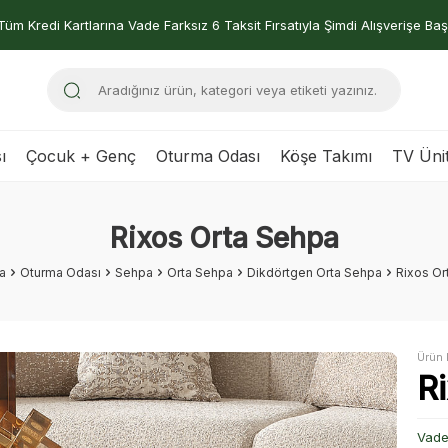
Tüm Kredi Kartlarına Vade Farksız 6 Taksit Fırsatıyla Şimdi Alışverişe Baş
ı
Çocuk + Genç
Oturma Odası
Köşe Takımı
TV Ünit
Rixos Orta Sehpa
a
Oturma Odası
Sehpa
Orta Sehpa
Dikdörtgen Orta Sehpa
Rixos Or
Ürün 
R
Vade 