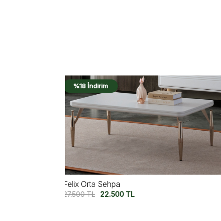
%16 İndirim
Luma Orta Sehpa
20.950
TL
17.500
TL