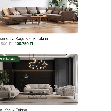
gemon U Köşe Koltuk Takımı
9.500
TL
109.750
TL
%18 İndirim
aj Koltuk Takımı