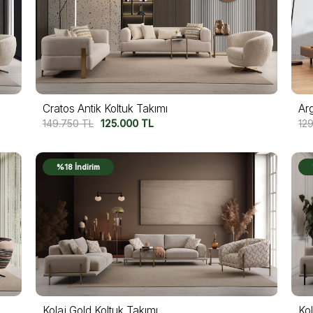
Cratos Antik Koltuk Takımı
Ar
149.750
TL
125.000
TL
12
%18 İndirim
Kolaj Gold Koltuk Takımı
Kol