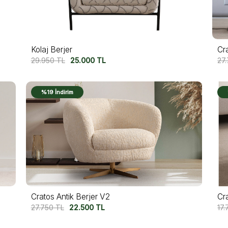
Kolaj Berjer
Cr
29.950
TL
25.000
TL
27
%19 İndirim
Cr
Cratos Antik Berjer V2
17.
27.750
TL
22.500
TL