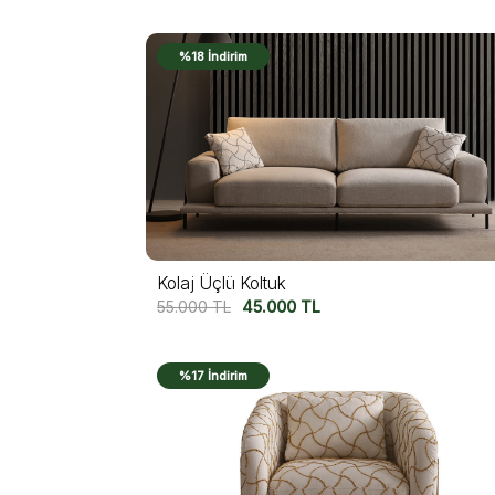
%18 İndirim
Kolaj Üçlü Koltuk
55.000
TL
45.000
TL
%17 İndirim