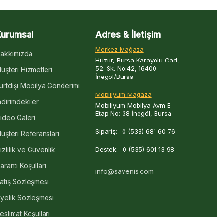
Kurumsal
Adres & İletişim
Merkez Mağaza
akkımızda
Huzur, Bursa Karayolu Cad,
52. Sk. No:42, 16400
üşteri Hizmetleri
İnegöl/Bursa
urtdışı Mobilya Gönderimi
Mobiliyum Mağaza
ndirimdekiler
Mobiliyum Mobilya Avm B
Etap No: 38 İnegöl, Bursa
ideo Galeri
Sipariş:
0 (533) 681 60 76
üşteri Referansları
izlilik ve Güvenlik
Destek:
0 (535) 601 13 98
aranti Koşulları
info@savenis.com
atış Sözleşmesi
yelik Sözleşmesi
eslimat Koşulları