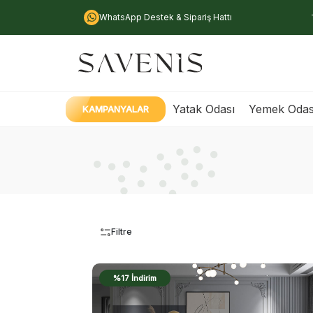
WhatsApp Destek & Sipariş Hattı
Yatak Odası
Yemek Odas
KAMPANYALAR
Filtre
%17 İndirim