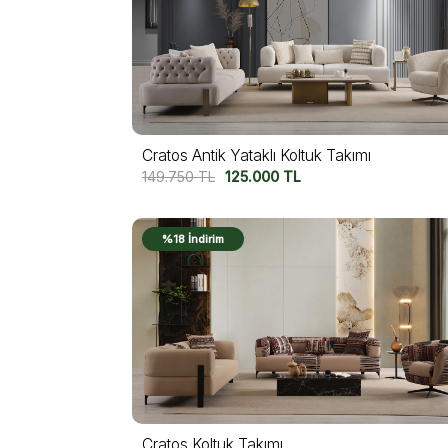
Cratos Antik Yataklı Koltuk Takımı
149.750
TL
125.000
TL
%18 İndirim
Cratos Koltuk Takımı