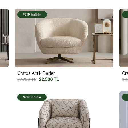
%19 İndirim
Cratos Antik Berjer
Cr
27.750
TL
22.500
TL
27
%17 İndirim