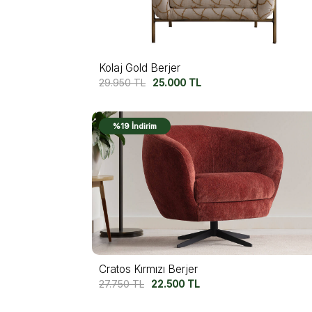
Kolaj Gold Berjer
29.950
TL
25.000
TL
%19 İndirim
Cratos Kırmızı Berjer
27.750
TL
22.500
TL