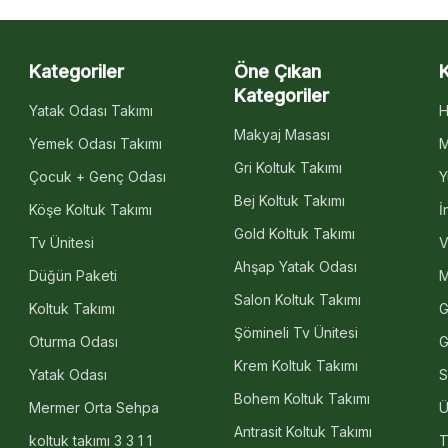
Kategoriler
Öne Çıkan
Kategoriler
Yatak Odası Takımı
H
Makyaj Masası
Yemek Odası Takımı
M
Gri Koltuk Takımı
Çocuk + Genç Odası
Y
Bej Koltuk Takımı
Köşe Koltuk Takımı
İ
Gold Koltuk Takımı
Tv Ünitesi
V
Ahşap Yatak Odası
Düğün Paketi
M
Salon Koltuk Takımı
Koltuk Takımı
G
Şömineli Tv Ünitesi
Oturma Odası
G
Krem Koltuk Takımı
Yatak Odası
S
Bohem Koltuk Takımı
Mermer Orta Sehpa
Ü
Antrasit Koltuk Takımı
koltuk takımı 3 3 1 1
T