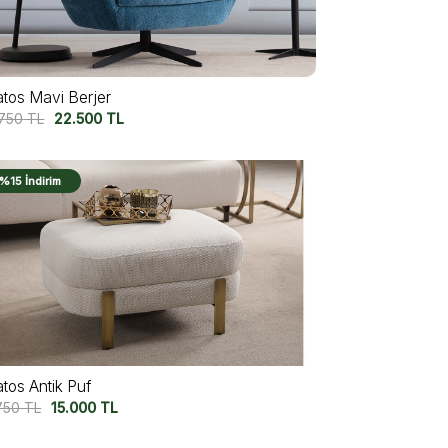
atos Mavi Berjer
.750
TL
22.500
TL
%15 İndirim
atos Antik Puf
750
TL
15.000
TL