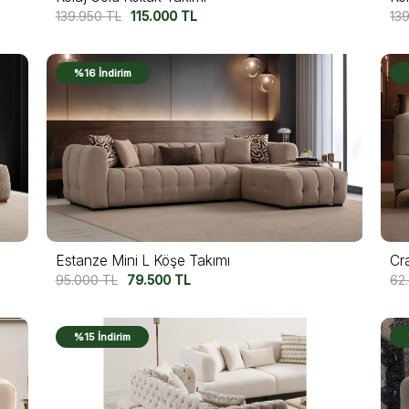
139.950
TL
115.000
TL
13
%16 İndirim
Estanze Mini L Köşe Takımı
Cra
95.000
TL
79.500
TL
62
%15 İndirim