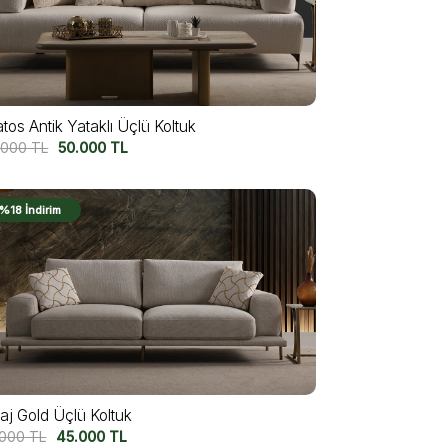
tos Antik Yataklı Üçlü Koltuk
.000
TL
50.000
TL
%18 İndirim
laj Gold Üçlü Koltuk
.000
TL
45.000
TL