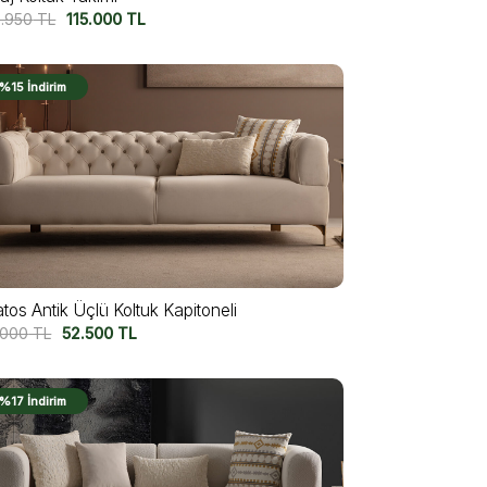
9.950
TL
115.000
TL
%15 İndirim
tos Antik Üçlü Koltuk Kapitoneli
.000
TL
52.500
TL
%17 İndirim