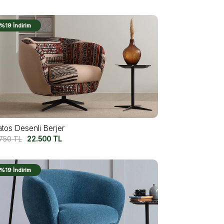
%19 İndirim
atos Desenli Berjer
.750
TL
22.500
TL
%19 İndirim