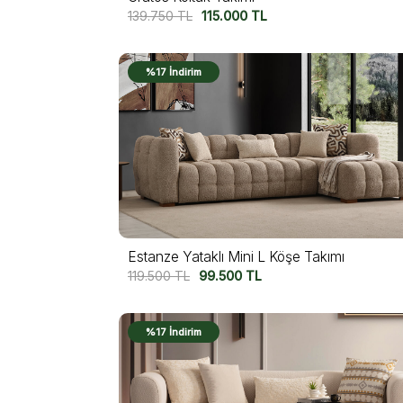
139.750
TL
115.000
TL
%17 İndirim
Estanze Yataklı Mini L Köşe Takımı
119.500
TL
99.500
TL
%17 İndirim