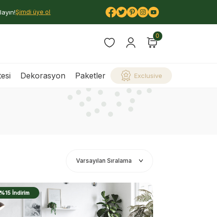
layın!
Şimdi üye ol
0
esi
Dekorasyon
Paketler
Exclusive
%15 İndirim