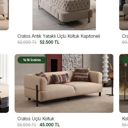
Cratos Antik Yataklı Üçlü Koltuk Kapitoneli
Cra
62.000
TL
52.500
TL
60
%18 İndirim
Cratos Üçlü Koltuk
Ko
55.000
TL
45.000
TL
55