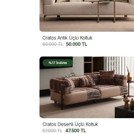
Cratos Antik Üçlü Koltuk
60.000
TL
50.000
TL
%17 İndirim
Cratos Desenli Üçlü Koltuk
57.000
TL
47.500
TL