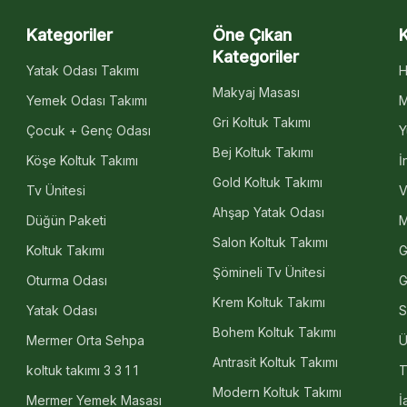
Kategoriler
Öne Çıkan
Kategoriler
Yatak Odası Takımı
H
Makyaj Masası
Yemek Odası Takımı
M
Gri Koltuk Takımı
Çocuk + Genç Odası
Y
Bej Koltuk Takımı
Köşe Koltuk Takımı
İ
Gold Koltuk Takımı
Tv Ünitesi
V
Ahşap Yatak Odası
Düğün Paketi
M
Salon Koltuk Takımı
Koltuk Takımı
G
Şömineli Tv Ünitesi
Oturma Odası
G
Krem Koltuk Takımı
Yatak Odası
S
Bohem Koltuk Takımı
Mermer Orta Sehpa
Ü
Antrasit Koltuk Takımı
koltuk takımı 3 3 1 1
T
Modern Koltuk Takımı
Mermer Yemek Masası
İ