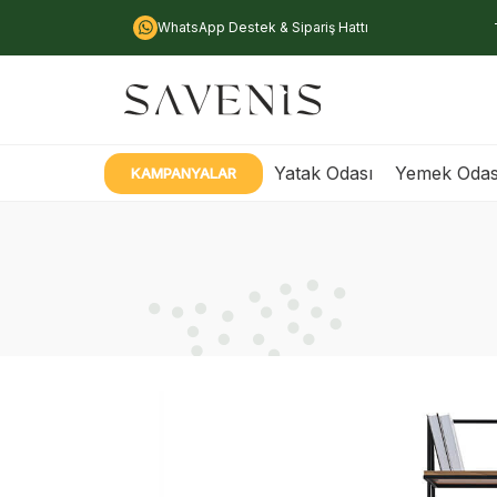
WhatsApp Destek & Sipariş Hattı
Yatak Odası
Yemek Odas
KAMPANYALAR