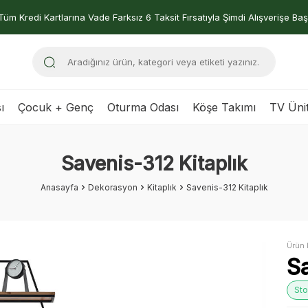
Tüm Kredi Kartlarına Vade Farksız 6 Taksit Fırsatıyla Şimdi Alışverişe Baş
ı
Çocuk + Genç
Oturma Odası
Köşe Takımı
TV Ünit
Savenis-312 Kitaplık
Anasayfa
Dekorasyon
Kitaplık
Savenis-312 Kitaplık
Ürün 
Sa
Sto