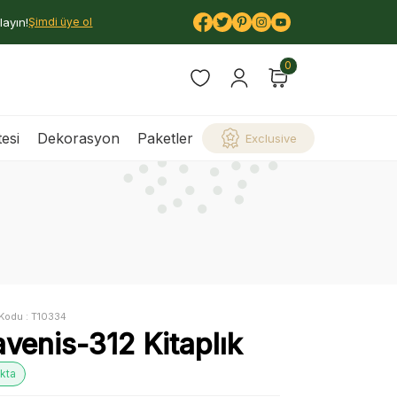
layın!
Şimdi üye ol
0
esi
Dekorasyon
Paketler
Exclusive
Kodu :
T10334
venis-312 Kitaplık
kta