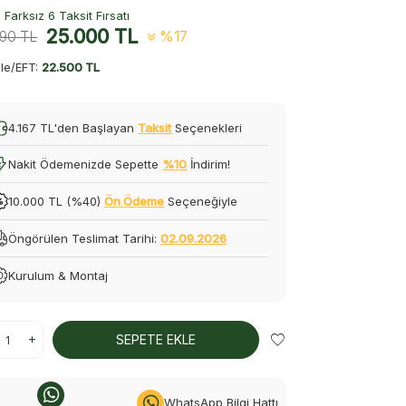
Farksız 6 Taksit Fırsatı
25.000
TL
990
TL
%17
le/EFT:
22.500 TL
4.167 TL'den Başlayan
Taksit
Seçenekleri
Nakit Ödemenizde Sepette
%10
İndirim!
10.000 TL (%40)
Ön Ödeme
Seçeneğiyle
Öngörülen Teslimat Tarihi:
02.09.2026
Kurulum & Montaj
SEPETE EKLE
WhatsApp Bilgi Hattı