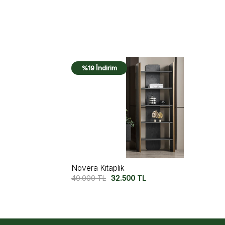
%18 İndirim
Valerio Kitaplık
39.950
TL
32.750
TL