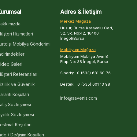
Kurumsal
Adres & İletişim
Merkez Mağaza
akkımızda
Huzur, Bursa Karayolu Cad,
52. Sk. No:42, 16400
üşteri Hizmetleri
İnegöl/Bursa
urtdışı Mobilya Gönderimi
Mobiliyum Mağaza
ndirimdekiler
Mobiliyum Mobilya Avm B
Etap No: 38 İnegöl, Bursa
ideo Galeri
Sipariş:
0 (533) 681 60 76
üşteri Referansları
izlilik ve Güvenlik
Destek:
0 (535) 601 13 98
aranti Koşulları
info@savenis.com
atış Sözleşmesi
yelik Sözleşmesi
eslimat Koşulları
ade / Değişim Koşulları