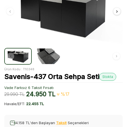
Ürün Kodu :
T10348
Savenis-437 Orta Sehpa Seti
Stokta
Vade Farksız 6 Taksit Fırsatı
24.950
TL
29.990
TL
%17
Havale/EFT:
22.455 TL
4.158 TL'den Başlayan
Taksit
Seçenekleri