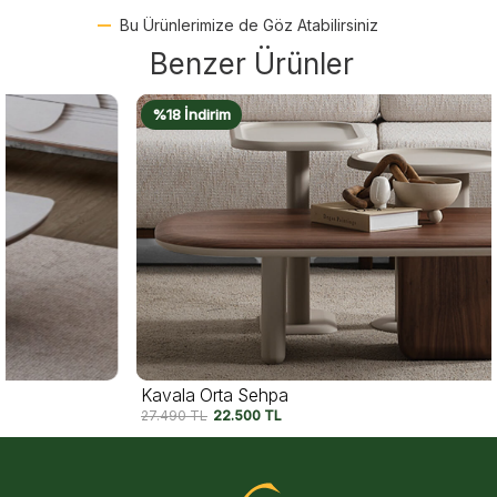
Bu Ürünlerimize de Göz Atabilirsiniz
Benzer Ürünler
%18 İndirim
Kavala Orta Sehpa
27.490
TL
22.500
TL