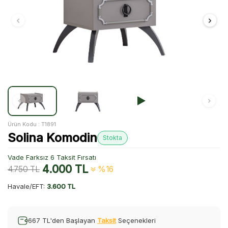
Ürün Kodu :
T1891
Solina Komodin
Stokta
Vade Farksız 6 Taksit Fırsatı
4.000
TL
4.750
TL
%16
Havale/EFT:
3.600 TL
667 TL'den Başlayan
Taksit
Seçenekleri