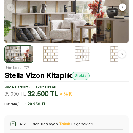
Ürün Kodu :
T75
Stella Vizon Kitaplık
Stokta
Vade Farksız 6 Taksit Fırsatı
32.500
TL
39.990
TL
%19
Havale/EFT:
29.250 TL
5.417 TL'den Başlayan
Taksit
Seçenekleri