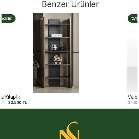
Benzer Ürünler
%18 İndirim
Valerio Kitaplık
39.950
TL
32.750
TL