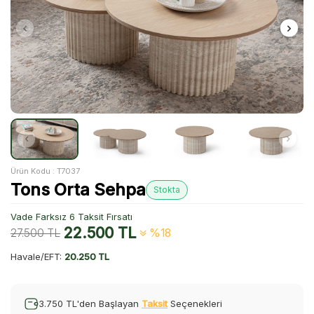
Ürün Kodu :
T7037
Tons Orta Sehpa
Stokta
Vade Farksız 6 Taksit Fırsatı
22.500
TL
27.500
TL
%18
Havale/EFT:
20.250 TL
3.750 TL'den Başlayan
Taksit
Seçenekleri