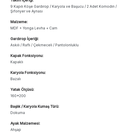
Takım İçeriği:
9 Kapılı Köşe Gardırop / Karyola ve Başucu / 2 Adet Komodin /
Şifonyer ve Aynası
Malzeme:
MDF + Yonga Levha + Cam
Gardırop İçeriği:
Askılı / Raflı / Çekmeceli / Pantolonluklu
Kapak Fonksiyonu:
Kapaklı
Karyola Fonksiyonu:
Bazalı
Yatak Ölçüsü:
160*200
Başlık / Karyola Kumaş Türü:
Dokuma
Ayak Malzemesi:
Ahşap