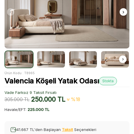
Ürün Kodu :
T8965
Valencia Köşeli Yatak Odası
Stokta
Vade Farksız 9 Taksit Fırsatı
250.000
TL
305.000
TL
%18
Havale/EFT:
225.000 TL
41.667 TL'den Başlayan
Taksit
Seçenekleri