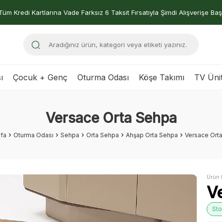
Tüm Kredi Kartlarına Vade Farksız 6 Taksit Fırsatıyla Şimdi Alışverişe Baş
ı
Çocuk + Genç
Oturma Odası
Köşe Takımı
TV Ünit
Versace Orta Sehpa
fa
Oturma Odası
Sehpa
Orta Sehpa
Ahşap Orta Sehpa
Versace Ort
Ürün 
V
Sto