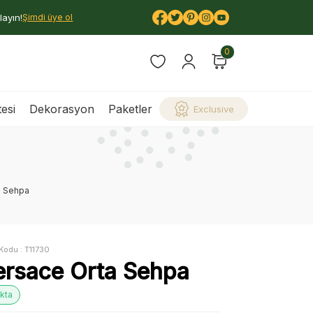
layın!
Şimdi üye ol
0
esi
Dekorasyon
Paketler
Exclusive
a Sehpa
Kodu :
T11730
ersace Orta Sehpa
kta