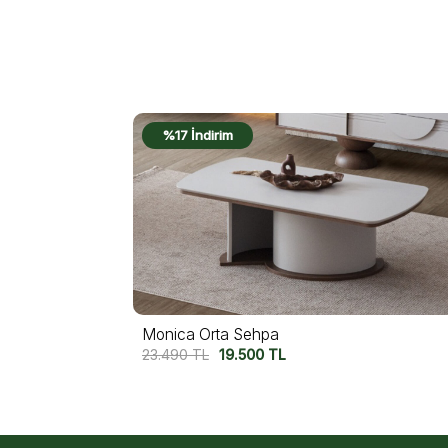
%18 İndirim
Kavala Orta Sehpa
27.490
TL
22.500
TL