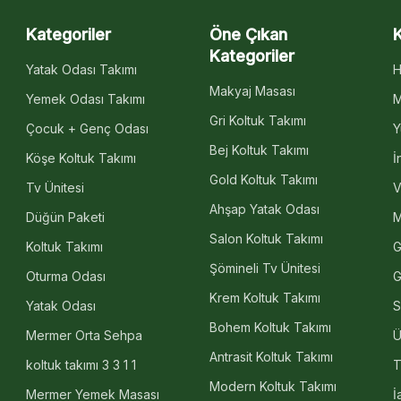
Kategoriler
Öne Çıkan
Kategoriler
Yatak Odası Takımı
H
Makyaj Masası
Yemek Odası Takımı
M
Gri Koltuk Takımı
Çocuk + Genç Odası
Y
Bej Koltuk Takımı
Köşe Koltuk Takımı
İ
Gold Koltuk Takımı
Tv Ünitesi
V
Ahşap Yatak Odası
Düğün Paketi
M
Salon Koltuk Takımı
Koltuk Takımı
G
Şömineli Tv Ünitesi
Oturma Odası
G
Krem Koltuk Takımı
Yatak Odası
S
Bohem Koltuk Takımı
Mermer Orta Sehpa
Ü
Antrasit Koltuk Takımı
koltuk takımı 3 3 1 1
T
Modern Koltuk Takımı
Mermer Yemek Masası
İ