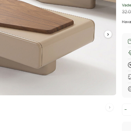
Vade 
32.
Hava