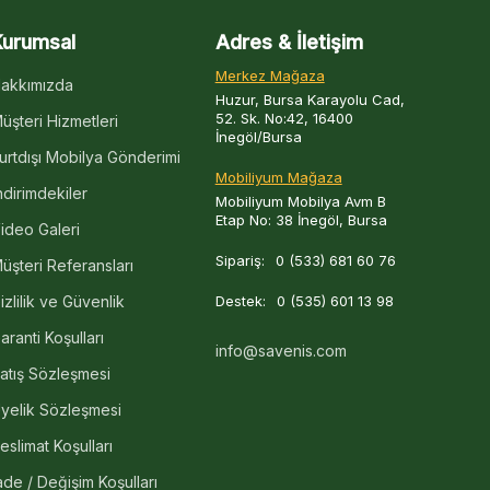
Kurumsal
Adres & İletişim
Merkez Mağaza
akkımızda
Huzur, Bursa Karayolu Cad,
52. Sk. No:42, 16400
üşteri Hizmetleri
İnegöl/Bursa
urtdışı Mobilya Gönderimi
Mobiliyum Mağaza
ndirimdekiler
Mobiliyum Mobilya Avm B
Etap No: 38 İnegöl, Bursa
ideo Galeri
Sipariş:
0 (533) 681 60 76
üşteri Referansları
izlilik ve Güvenlik
Destek:
0 (535) 601 13 98
aranti Koşulları
info@savenis.com
atış Sözleşmesi
yelik Sözleşmesi
eslimat Koşulları
ade / Değişim Koşulları