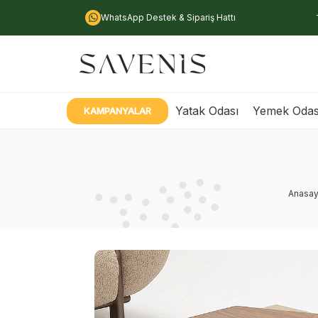
WhatsApp Destek & Sipariş Hattı
Yatak Odası
Yemek Odas
KAMPANYALAR
Anasay