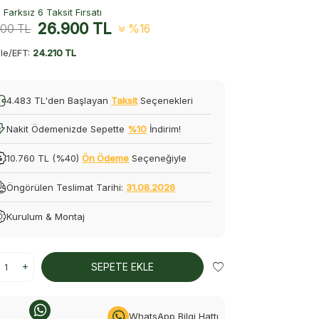
Farksız 6 Taksit Fırsatı
26.900
TL
000
TL
%16
le/EFT:
24.210 TL
4.483 TL'den Başlayan
Taksit
Seçenekleri
Nakit Ödemenizde Sepette
%10
İndirim!
10.760 TL (%40)
Ön Ödeme
Seçeneğiyle
Öngörülen Teslimat Tarihi:
31.08.2026
Kurulum & Montaj
SEPETE EKLE
WhatsApp Bilgi Hattı