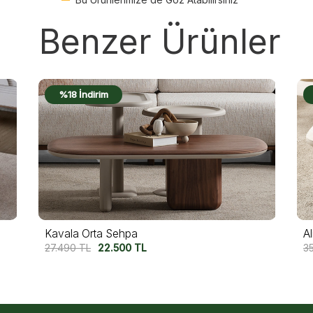
Benzer Ürünler
%16 İndirim
Almata Orta Sehpa Seti
U
35.000
TL
29.500
TL
3