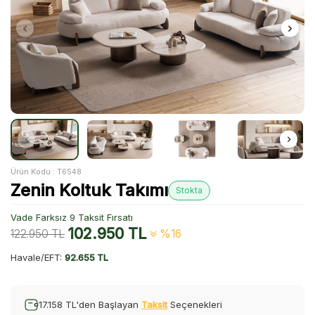
Ürün Kodu :
T6548
Zenin Koltuk Takımı
Stokta
Vade Farksız 9 Taksit Fırsatı
102.950
TL
122.950
TL
%16
Havale/EFT:
92.655 TL
17.158 TL'den Başlayan
Taksit
Seçenekleri