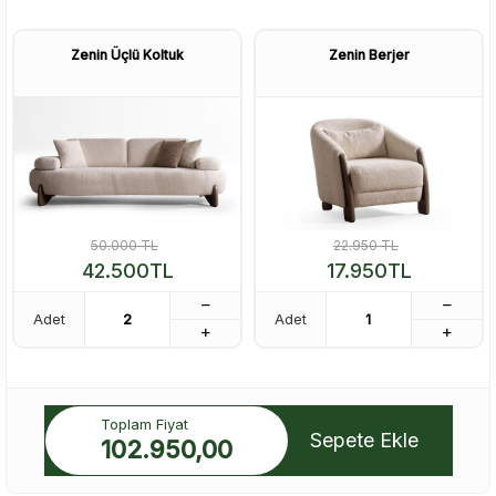
Zenin Üçlü Koltuk
Zenin Berjer
50.000
TL
22.950
TL
42.500
TL
17.950
TL
Adet
Adet
Toplam Fiyat
Sepete Ekle
102.950,00