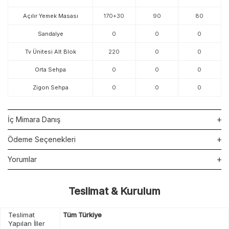
Açılır Yemek Masası
170+30
90
80
Sandalye
0
0
0
Tv Ünitesi Alt Blok
220
0
0
Orta Sehpa
0
0
0
Zigon Sehpa
0
0
0
İç Mimara Danış
Ödeme Seçenekleri
Yorumlar
Teslimat & Kurulum
Teslimat
Tüm Türkiye
Yapılan İller