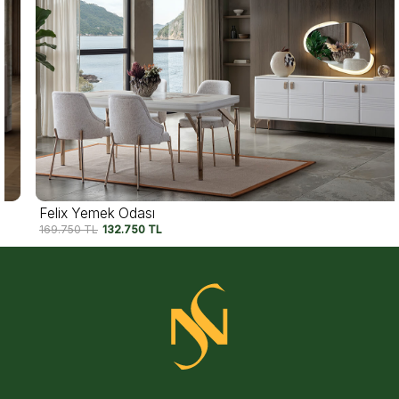
Felix Yemek Odası
169.750
TL
132.750
TL