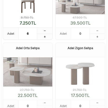
8.750
TL
47.500
TL
7.250
TL
39.500
TL
Adet
Adet
Adel Orta Sehpa
Adel Zigon Sehpa
27.750
TL
21.750
TL
22.500
TL
17.500
TL
Adet
Adet