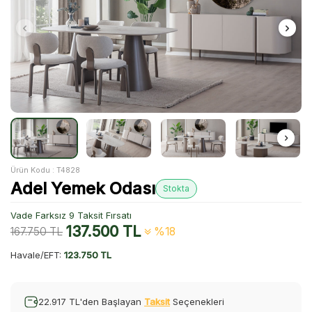
Ürün Kodu :
T4828
Adel Yemek Odası
Stokta
Vade Farksız 9 Taksit Fırsatı
137.500
TL
167.750
TL
%18
Havale/EFT:
123.750 TL
22.917 TL'den Başlayan
Taksit
Seçenekleri