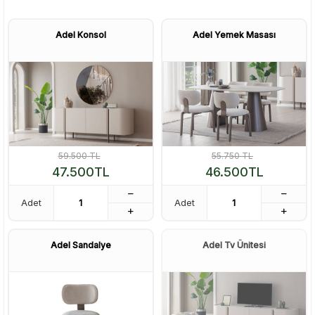
Adel Konsol
Adel Yemek Masası
59.500
TL
55.750
TL
47.500
TL
46.500
TL
Adet
Adet
Adel Sandalye
Adel Tv Ünitesi