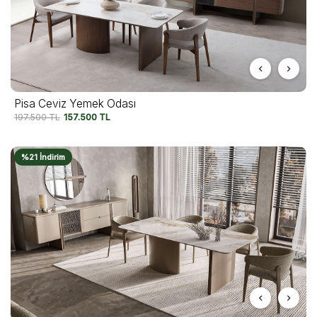
Pisa Ceviz Yemek Odası
197.500
TL
157.500
TL
%21 İndirim