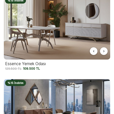
%15 İndirim
Essence Yemek Odası
129.500
TL
109.500
TL
%15 İndirim