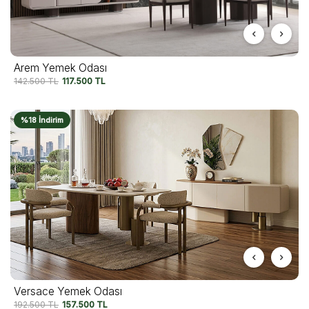
Arem Yemek Odası
142.500
TL
117.500
TL
%18 İndirim
Versace Yemek Odası
192.500
TL
157.500
TL