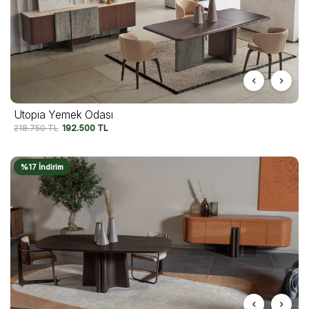
Utopia Yemek Odası
218.750
TL
192.500
TL
%17 İndirim