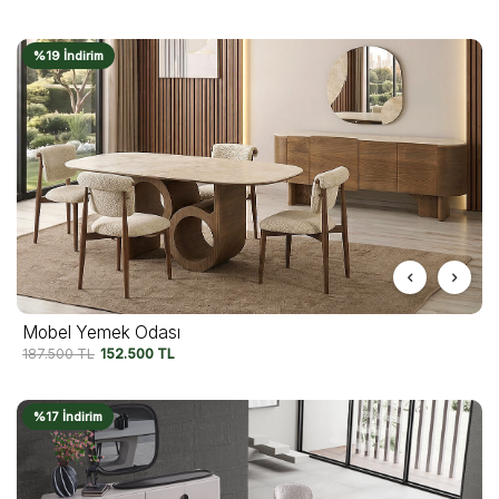
%19 İndirim
Mobel Yemek Odası
187.500
TL
152.500
TL
%17 İndirim