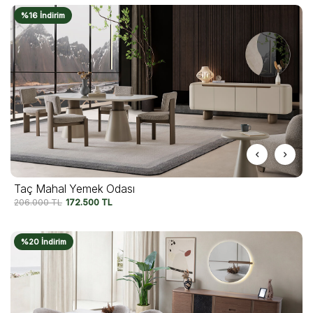
%16 İndirim
Taç Mahal Yemek Odası
206.000
TL
172.500
TL
%20 İndirim