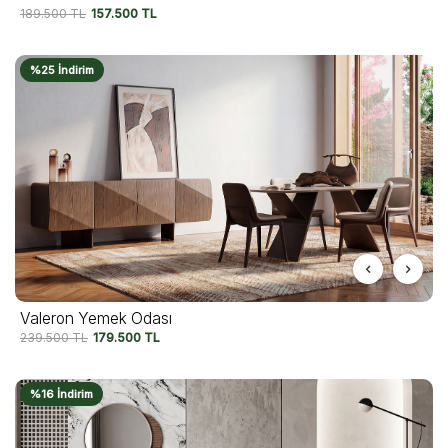
189.500
TL
157.500
TL
%25 İndirim
Valeron Yemek Odası
239.500
TL
179.500
TL
%16 İndirim