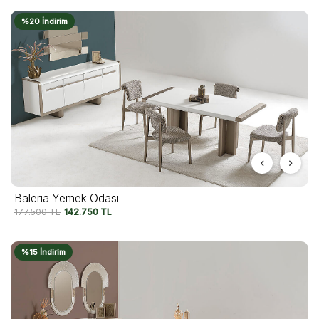
%20 İndirim
Baleria Yemek Odası
177.500
TL
142.750
TL
%15 İndirim