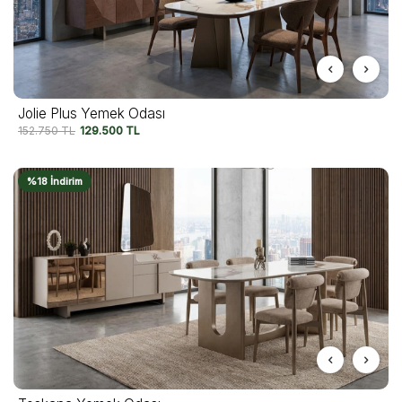
Jolie Plus Yemek Odası
152.750
TL
129.500
TL
%18 İndirim