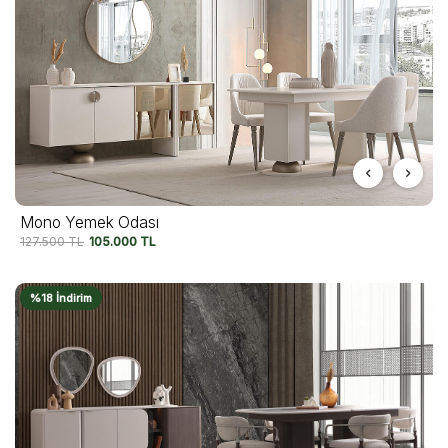
Mono Yemek Odası
127.500
TL
105.000
TL
%18 İndirim