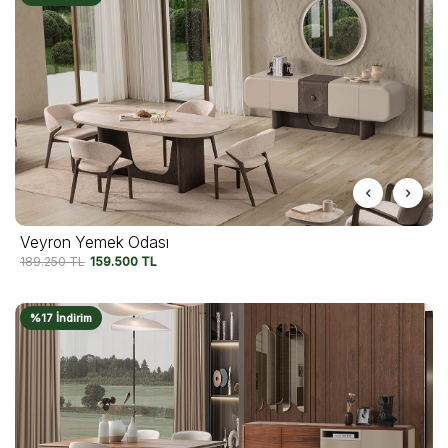
Veyron Yemek Odası
189.250
TL
159.500
TL
%17 İndirim