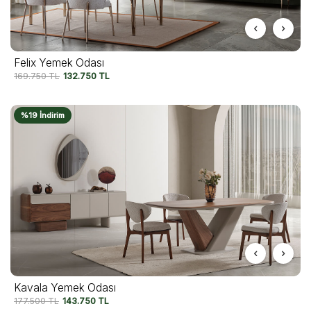
Felix Yemek Odası
169.750
TL
132.750
TL
%19 İndirim
Kavala Yemek Odası
177.500
TL
143.750
TL