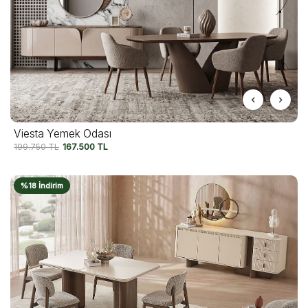
Viesta Yemek Odası
199.750
TL
167.500
TL
%18 İndirim