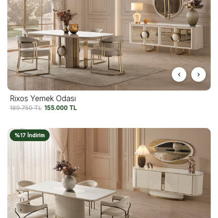
Rixos Yemek Odası
189.750
TL
155.000
TL
%17 İndirim