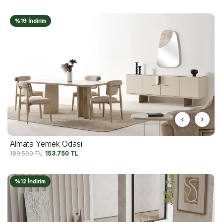
%19 İndirim
Almata Yemek Odası
189.500
TL
153.750
TL
%12 İndirim