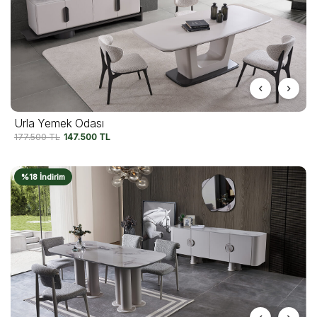
Urla Yemek Odası
177.500
TL
147.500
TL
%18 İndirim