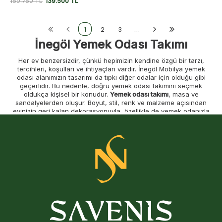
169.750
TL
139.500
TL
1
2
3
…
İnegöl Yemek Odası Takımı
Her ev benzersizdir, çünkü hepimizin kendine özgü bir tarzı,
tercihleri, koşulları ve ihtiyaçları vardır. İnegöl Mobilya yemek
odası alanımızın tasarımı da tıpkı diğer odalar için olduğu gibi
geçerlidir. Bu nedenle, doğru yemek odası takımını seçmek
oldukça kişisel bir konudur.
Yemek odası takımı
, masa ve
sandalyelerden oluşur. Boyut, stil, renk ve malzeme açısından
evinizin geri kalan dekorasyonuyla, özellikle de yemek odanızla
uyumlu olmalıdır. Savenis Mobilya, her evde öne çıkacak yemek
odası takımları sunar.
Evinizin huzurunu oluşturan, aileyi bir araya toplayan yemek
odası, doğru kriterler doğrultusunda seçilmelidir. Nasıl bir alan
yaratacağınızı bilmiyorsanız markamızın İnegöl yemek odası
takımı koleksiyonuna göz gezdirebilirsiniz. Markamızın yemek
odası modelleri bohem, minimalist veya modern seçenekler ile
sizlerin beğenisine sunulur.
İnegöl Yemek Odası Takımı Modelleri
İnegöl Mobilya yemek odası takımları, farklı ihtiyaçlara yönelik