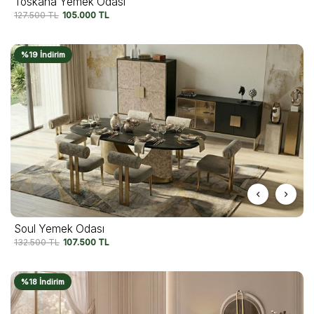
Toskana Yemek Odası
127.500
TL
105.000
TL
%19 İndirim
Soul Yemek Odası
132.500
TL
107.500
TL
%18 İndirim