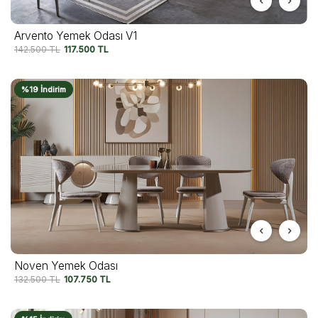
Arvento Yemek Odası V1
142.500
TL
117.500
TL
%19 İndirim
Noven Yemek Odası
132.500
TL
107.750
TL