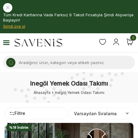
Tüm Kredi Kartlarına Vade Farksız 6 Taksit Fırsatıyla Şimdi Alışverişe
Başlayın!
Şimdi üye ol
0
Inegöl Yemek Odası Takımı
Anasayfa
Inegöl Yemek Odası Takımı
Filtre
%18 İndirim