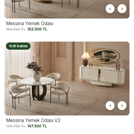
Messina Yemek Odası
184.750
TL
152.500
TL
%18 İndirim
Messina Yemek Odası V2
179.750
TL
147.500
TL