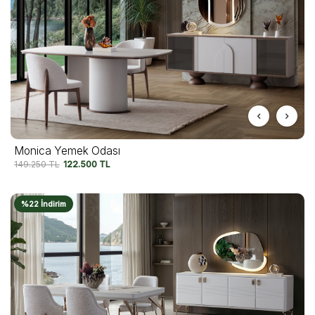
Monica Yemek Odası
149.250
TL
122.500
TL
%22 İndirim