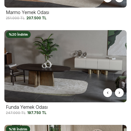
Marmo Yemek Odası
251.000
TL
207.500
TL
%20 İndirim
Funda Yemek Odası
247.000
TL
197.750
TL
%16 İndirim