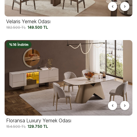
Velaris Yemek Odası
182.500
TL
149.500
TL
%16 İndirim
Floransa Luxury Yemek Odası
154.500
TL
129.750
TL