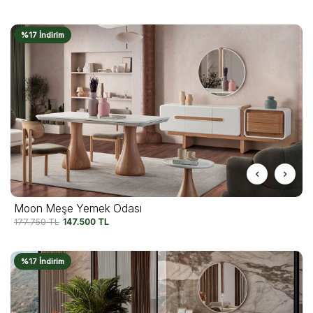
%17 İndirim
Moon Meşe Yemek Odası
177.750
TL
147.500
TL
%17 İndirim