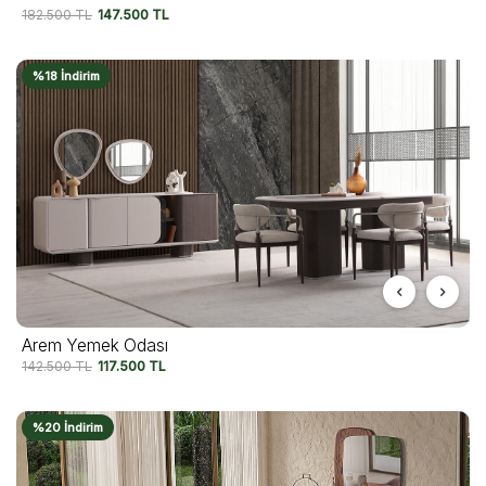
182.500
TL
147.500
TL
%18 İndirim
Arem Yemek Odası
142.500
TL
117.500
TL
%20 İndirim