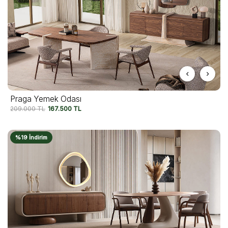
Praga Yemek Odası
209.000
TL
167.500
TL
%19 İndirim