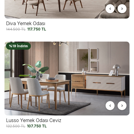
Diva Yemek Odası
144.500
TL
117.750
TL
%19 İndirim
Lusso Yemek Odası Ceviz
132.500
TL
107.750
TL