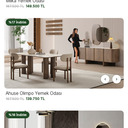
Milka Yemek Odası
187.500
TL
149.500
TL
%17 İndirim
Ahuse Olimpo Yemek Odası
167.500
TL
139.750
TL
%16 İndirim