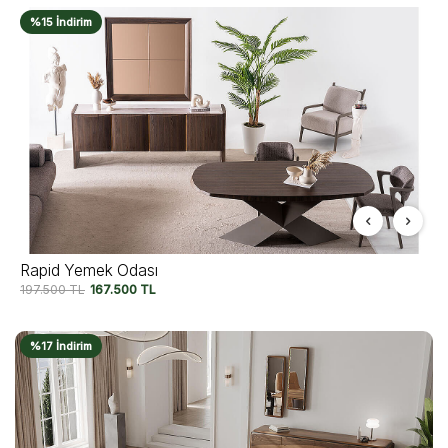
%15 İndirim
Rapid Yemek Odası
197.500
TL
167.500
TL
%17 İndirim