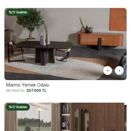
%17 İndirim
Marmo Yemek Odası
251.000
TL
207.500
TL
%17 İndirim