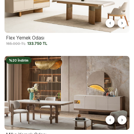
Flex Yemek Odası
165.000
TL
133.750
TL
%20 İndirim