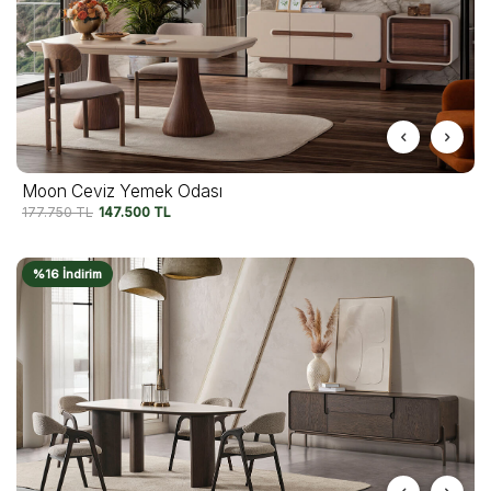
Moon Ceviz Yemek Odası
177.750
TL
147.500
TL
%16 İndirim