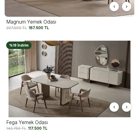
Magnum Yemek Odası
207.500
TL
167.500
TL
%18 İndirim
Fega Yemek Odası
142.750
TL
117.500
TL