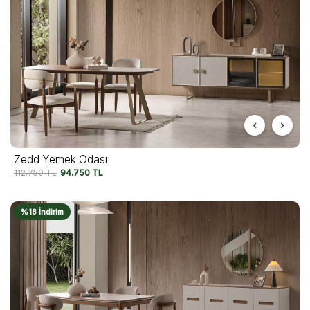
Zedd Yemek Odası
112.750
TL
94.750
TL
%18 İndirim