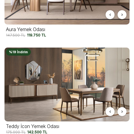
Aura Yemek Odası
147.500
TL
119.750
TL
%19 İndirim
Teddy İcon Yemek Odası
175.000
TL
142.500
TL