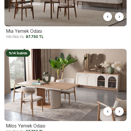
Mia Yemek Odası
119.750
TL
97.750
TL
%14 İndirim
Milos Yemek Odası