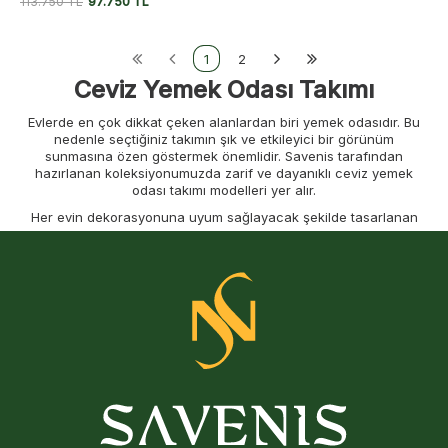
113.750
TL
97.750
TL
1
2
Ceviz Yemek Odası Takımı
Evlerde en çok dikkat çeken alanlardan biri yemek odasıdır. Bu
nedenle seçtiğiniz takımın şık ve etkileyici bir görünüm
sunmasına özen göstermek önemlidir. Savenis tarafından
hazırlanan koleksiyonumuzda zarif ve dayanıklı ceviz yemek
odası takımı modelleri yer alır.
Her evin dekorasyonuna uyum sağlayacak şekilde tasarlanan
yemek odası takımı
ceviz, bu modeller yemek odanızın şıklığını ve
değerini artırmak için ideal bir tercih sunar.
Görsellik kadar kullanım kolaylığına da önem veren tasarımlar
geniş oturma alanları ve sağlam yapısıyla öne çıkar. Modern ve
klasik çizgilerin bir araya geldiği yemek odası takımı seçenekleri
evinize konfor ve prestij katar.
Farklı dekorasyon stillerine uyum sağlayan
bohem yemek odası
modelleri ise doğal ve samimi bir atmosfer yaratır. Bu tasarımlar
ceviz tonlarıyla birleştiğinde mekana sıcaklık ve sofistike bir şıklık
kazandırır. Savenis’in özenle tasarladığı ceviz yemek odası
koleksiyonu, estetik, dayanıklılık ve fonksiyonelliği bir araya
getirerek evinizin en çok vakit geçirdiğiniz alanlarını güzelleştirir.