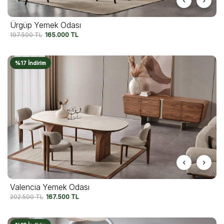
Ürgüp Yemek Odası
197.500
TL
165.000
TL
%17 İndirim
Valencia Yemek Odası
202.500
TL
167.500
TL