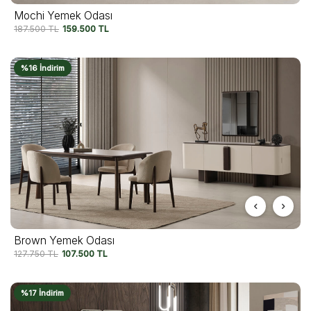
Mochi Yemek Odası
187.500
TL
159.500
TL
%16 İndirim
Brown Yemek Odası
127.750
TL
107.500
TL
%17 İndirim