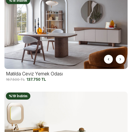
%18 İndirim
Matilda Ceviz Yemek Odası
167.500
TL
137.750
TL
%19 İndirim