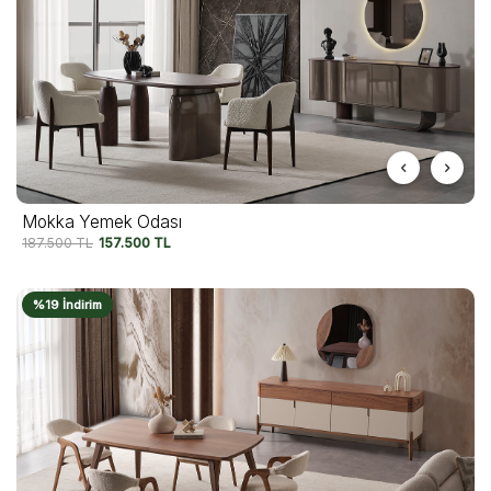
Mokka Yemek Odası
187.500
TL
157.500
TL
%19 İndirim