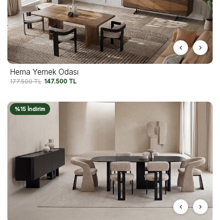
Hema Yemek Odası
177.500
TL
147.500
TL
%15 İndirim