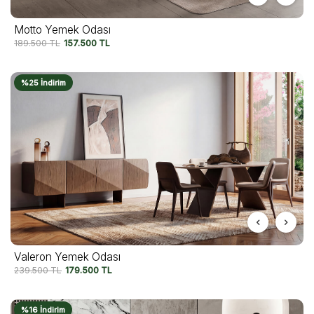
Motto Yemek Odası
189.500
TL
157.500
TL
%25 İndirim
Valeron Yemek Odası
239.500
TL
179.500
TL
%16 İndirim