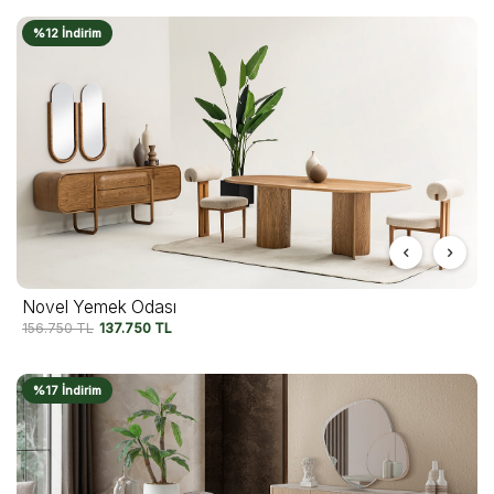
%12 İndirim
Novel Yemek Odası
156.750
TL
137.750
TL
%17 İndirim