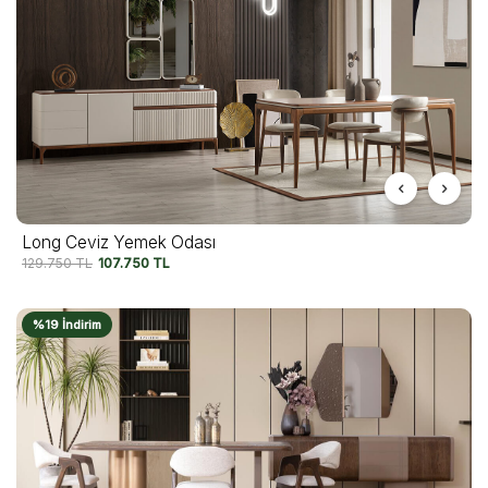
Long Ceviz Yemek Odası
129.750
TL
107.750
TL
%19 İndirim