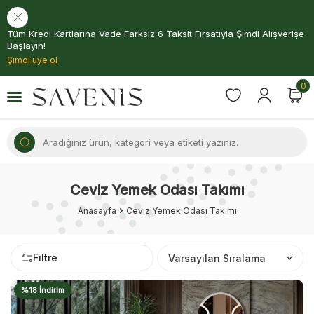
Tüm Kredi Kartlarına Vade Farksız 6 Taksit Fırsatıyla Şimdi Alışverişe
Başlayın!
Şimdi üye ol
0
Ceviz Yemek Odası Takımı
Anasayfa
Ceviz Yemek Odası Takımı
Filtre
%18 İndirim