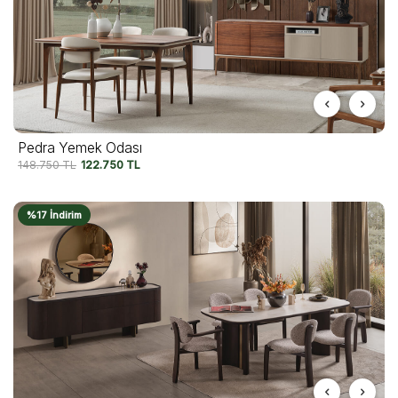
Pedra Yemek Odası
148.750
TL
122.750
TL
%17 İndirim