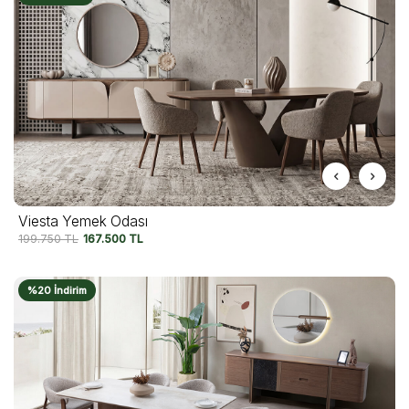
Viesta Yemek Odası
199.750
TL
167.500
TL
%20 İndirim