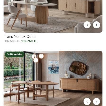
Tons Yemek Odası
132.500
TL
109.750
TL
%16 İndirim