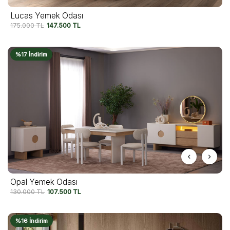
Lucas Yemek Odası
175.000
TL
147.500
TL
%17 İndirim
Opal Yemek Odası
130.000
TL
107.500
TL
%16 İndirim