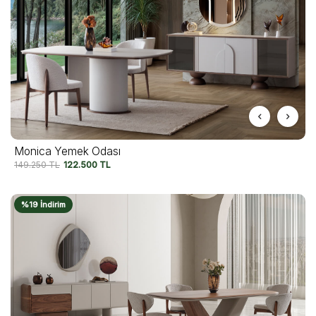
Monica Yemek Odası
149.250
TL
122.500
TL
%19 İndirim