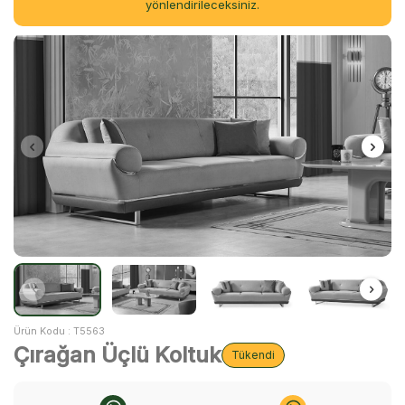
yönlendirileceksiniz.
Ürün Kodu :
T5563
Çırağan Üçlü Koltuk
Tükendi