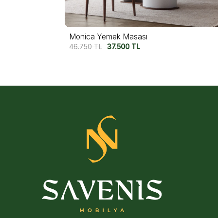
Felix Yemek Masası
62.500
TL
49.000
TL