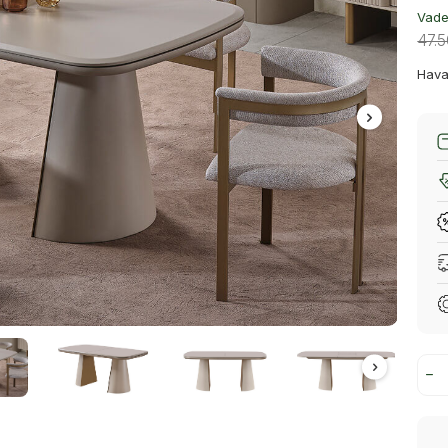
Vade 
47.
Hava