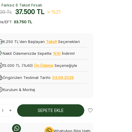
Farksız 6 Taksit Fırsatı
37.500
TL
500
TL
%21
le/EFT:
33.750 TL
6.250 TL'den Başlayan
Taksit
Seçenekleri
Nakit Ödemenizde Sepette
%10
İndirim!
15.000 TL (%40)
Ön Ödeme
Seçeneğiyle
Öngörülen Teslimat Tarihi:
03.09.2026
Kurulum & Montaj
SEPETE EKLE
WhatsApp Bilgi Hattı