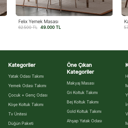
Kavala Yemek Masası
A
57.500
TL
47.500
TL
6
Kategoriler
Öne Çıkan
Kategoriler
Yatak Odası Takımı
H
Makyaj Masası
Yemek Odası Takımı
M
Gri Koltuk Takımı
Çocuk + Genç Odası
Y
Bej Koltuk Takımı
Köşe Koltuk Takımı
İ
Gold Koltuk Takımı
Tv Ünitesi
V
Ahşap Yatak Odası
Düğün Paketi
M