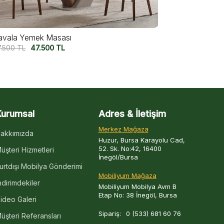
lmata Yemek Masası
Utopia Cevi
7.500
TL
55.000
TL
72.500
TL
6
Kurumsal
Adres & İletişim
Merkez Mağaza
akkımızda
Huzur, Bursa Karayolu Cad,
52. Sk. No:42, 16400
üşteri Hizmetleri
İnegöl/Bursa
urtdışı Mobilya Gönderimi
Mobiliyum Mağaza
ndirimdekiler
Mobiliyum Mobilya Avm B
Etap No: 38 İnegöl, Bursa
ideo Galeri
Sipariş:
0 (533) 681 60 76
üşteri Referansları