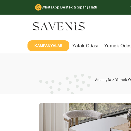
WhatsApp Destek & Sipariş Hattı
Yatak Odası
Yemek Odas
KAMPANYALAR
Anasayfa
Yemek O