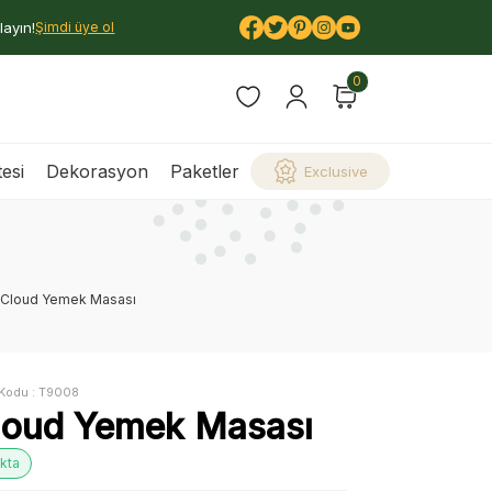
layın!
Şimdi üye ol
0
esi
Dekorasyon
Paketler
Exclusive
Cloud Yemek Masası
Kodu :
T9008
loud Yemek Masası
kta