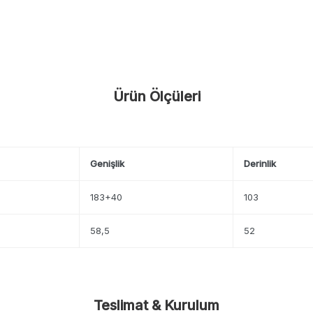
Ürün Ölçüleri
Genişlik
Derinlik
183+40
103
58,5
52
Teslimat & Kurulum