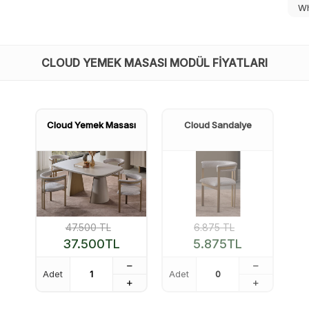
Wh
CLOUD YEMEK MASASI MODÜL FIYATLARI
Cloud Yemek Masası
Cloud Sandalye
47.500
TL
6.875
TL
37.500
TL
5.875
TL
Adet
Adet