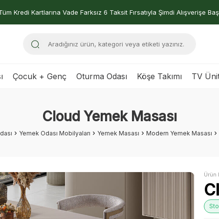
Tüm Kredi Kartlarına Vade Farksız 6 Taksit Fırsatıyla Şimdi Alışverişe Baş
ı
Çocuk + Genç
Oturma Odası
Köşe Takımı
TV Ünit
Cloud Yemek Masası
dası
Yemek Odası Mobilyaları
Yemek Masası
Modern Yemek Masası
Ürün 
C
Sto