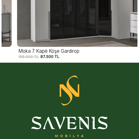
Moka 7 Kapılı Köşe Gardırop
105.000
TL
87.500
TL