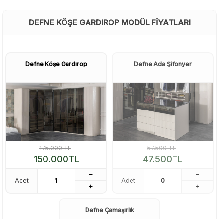
DEFNE KÖŞE GARDIROP MODÜL FIYATLARI
Defne Köşe Gardırop
Defne Ada Şifonyer
175.000
TL
57.500
TL
150.000
TL
47.500
TL
Adet
Adet
Defne Çamaşırlık