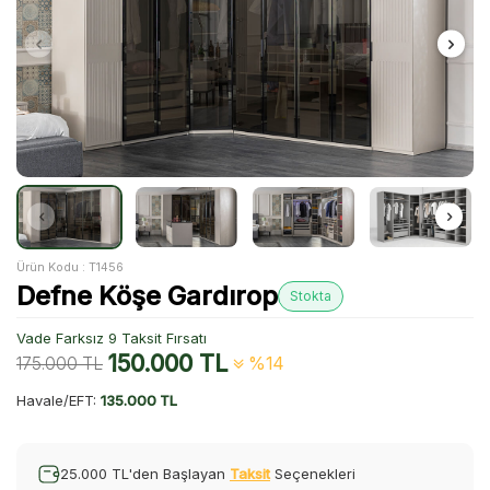
Ürün Kodu :
T1456
Defne Köşe Gardırop
Stokta
Vade Farksız 9 Taksit Fırsatı
150.000
TL
175.000
TL
%14
Havale/EFT:
135.000 TL
25.000 TL'den Başlayan
Taksit
Seçenekleri