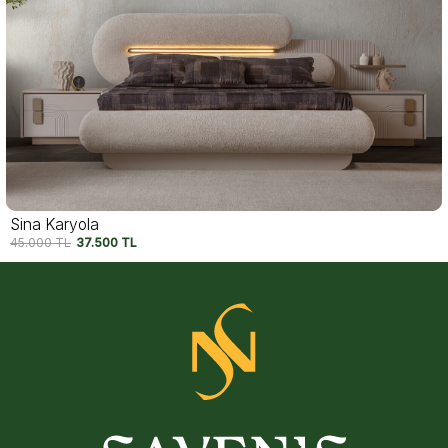
Nova Karyola
42.790
TL
35.650
TL