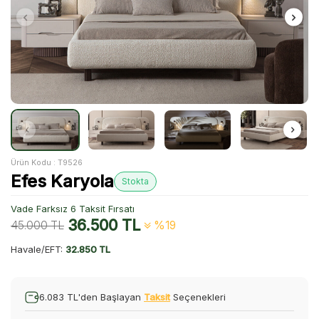
Ürün Kodu :
T9526
Efes Karyola
Stokta
Vade Farksız 6 Taksit Fırsatı
36.500
TL
45.000
TL
%19
Havale/EFT:
32.850 TL
6.083 TL'den Başlayan
Taksit
Seçenekleri