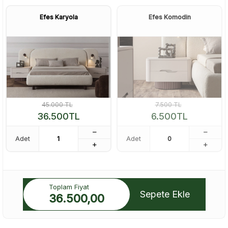
Efes Karyola
Efes Komodin
45.000
TL
7.500
TL
36.500
TL
6.500
TL
Adet
Adet
Toplam Fiyat
Sepete Ekle
36.500,00