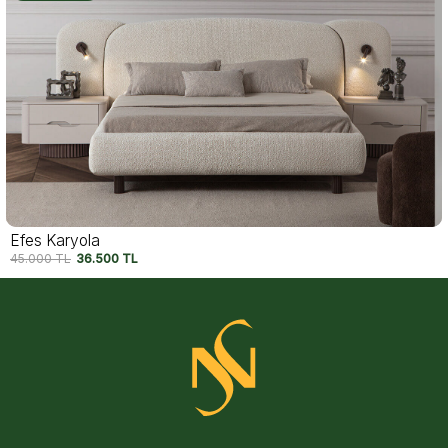
Sina Karyola
45.000
TL
37.500
TL