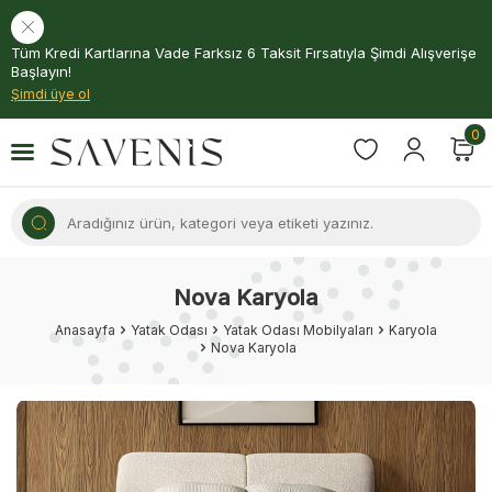
Tüm Kredi Kartlarına Vade Farksız 6 Taksit Fırsatıyla Şimdi Alışverişe
Başlayın!
Şimdi üye ol
0
Nova Karyola
Anasayfa
Yatak Odası
Yatak Odası Mobilyaları
Karyola
Nova Karyola