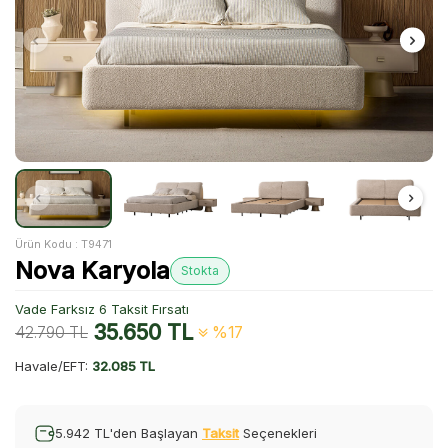
Ürün Kodu :
T9471
Nova Karyola
Stokta
Vade Farksız 6 Taksit Fırsatı
35.650
TL
42.790
TL
%17
Havale/EFT:
32.085 TL
5.942 TL'den Başlayan
Taksit
Seçenekleri