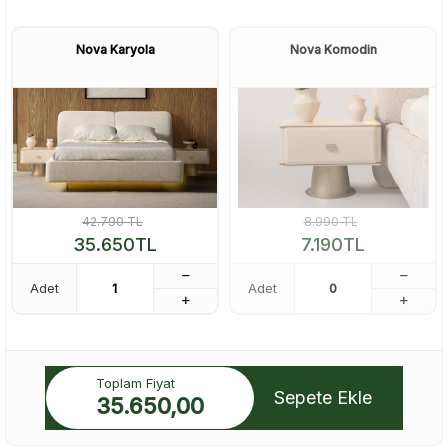
Nova Karyola
Nova Komodin
42.790
TL
8.990
TL
35.650
TL
7.190
TL
Adet
Adet
Toplam Fiyat
Sepete Ekle
35.650,00