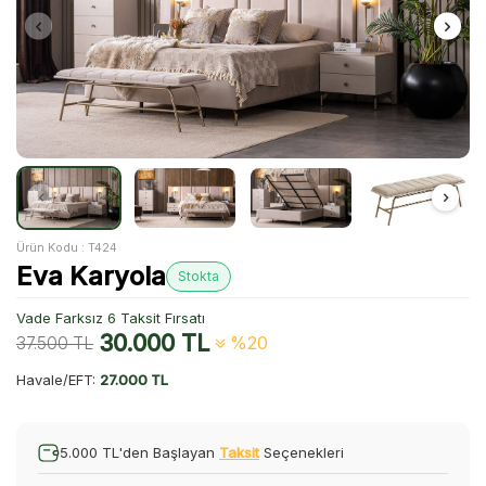
Ürün Kodu :
T424
Eva Karyola
Stokta
Vade Farksız 6 Taksit Fırsatı
30.000
TL
37.500
TL
%20
Havale/EFT:
27.000 TL
5.000 TL'den Başlayan
Taksit
Seçenekleri