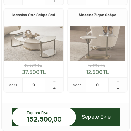
Messina Orta Sehpa Seti
Messina Zigon Sehpa
45.000
TL
15.000
TL
37.500
TL
12.500
TL
Adet
Adet
Toplam Fiyat
Sepete Ekle
152.500,00