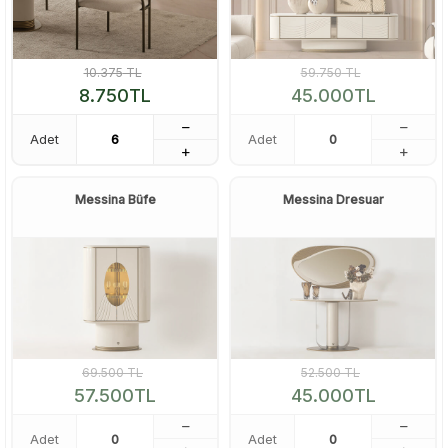
10.375
TL
59.750
TL
8.750
TL
45.000
TL
Adet
Adet
Messina Büfe
Messina Dresuar
69.500
TL
52.500
TL
57.500
TL
45.000
TL
Adet
Adet