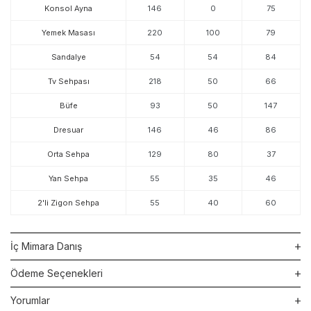
Konsol Ayna
146
0
75
Yemek Masası
220
100
79
Sandalye
54
54
84
Tv Sehpası
218
50
66
Büfe
93
50
147
Dresuar
146
46
86
Orta Sehpa
129
80
37
Yan Sehpa
55
35
46
2'li Zigon Sehpa
55
40
60
İç Mimara Danış
Ödeme Seçenekleri
Yorumlar