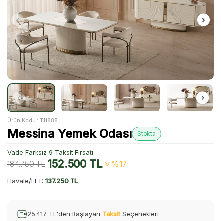
Ürün Kodu :
T11888
Messina Yemek Odası
Stokta
Vade Farksız 9 Taksit Fırsatı
152.500
TL
184.750
TL
%17
Havale/EFT:
137.250 TL
25.417 TL'den Başlayan
Taksit
Seçenekleri