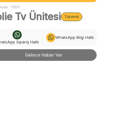
Kodu :
T8511
lie Tv Ünitesi
Tükendi
WhatsApp Bilgi Hattı
atsApp Sipariş Hattı
Gelince Haber Ver