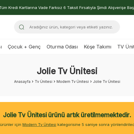
Tüm Kredi Kartlarına Vade Farksız 6 Taksit Fırsatıyla Şimdi Alışverişe Baş
ı
Çocuk + Genç
Oturma Odası
Köşe Takımı
TV Ünit
Jolie Tv Ünitesi
Anasayfa
Tv Ünitesi
Modern Tv Ünitesi
Jolie Tv Ünitesi
Jolie Tv Ünitesi ürünü artık üretilmemektedir.
ürünler için
Modern Tv Ünitesi
kategorisine
4
saniye sonra yönlendirilec