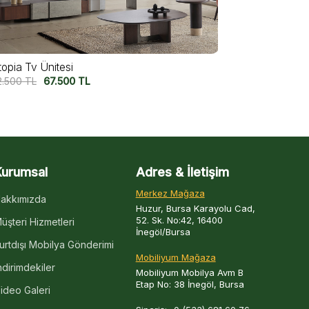
armo Tv Ünitesi
Funda Tv Üni
7.500
TL
109.500
TL
138.000
TL
1
Kurumsal
Adres & İletişim
Merkez Mağaza
akkımızda
Huzur, Bursa Karayolu Cad,
52. Sk. No:42, 16400
üşteri Hizmetleri
İnegöl/Bursa
urtdışı Mobilya Gönderimi
Mobiliyum Mağaza
ndirimdekiler
Mobiliyum Mobilya Avm B
Etap No: 38 İnegöl, Bursa
ideo Galeri