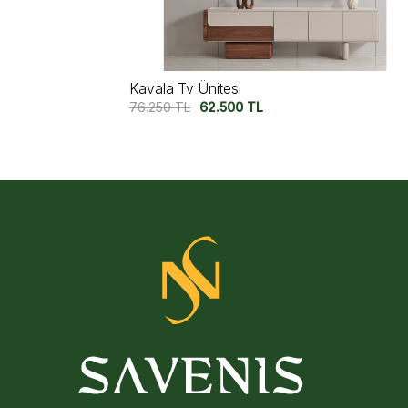
Almata Tv Ünitesi
63.750
TL
52.750
TL