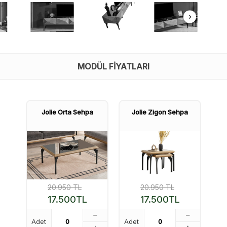
MODÜL FIYATLARI
Jolie Orta Sehpa
Jolie Zigon Sehpa
20.950
TL
20.950
TL
17.500
TL
17.500
TL
Adet
Adet