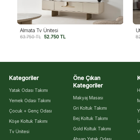
Utopia Tv Ünitesi
M
82.500
TL
67.500
TL
13
Kategoriler
Öne Çıkan
Kategoriler
Yatak Odası Takımı
H
Makyaj Masası
Yemek Odası Takımı
M
Gri Koltuk Takımı
Çocuk + Genç Odası
Y
Bej Koltuk Takımı
Köşe Koltuk Takımı
İ
Gold Koltuk Takımı
Tv Ünitesi
V
Ahşap Yatak Odası