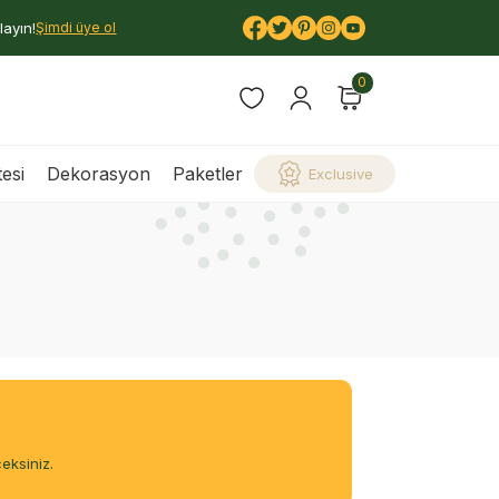
layın!
Şimdi üye ol
0
esi
Dekorasyon
Paketler
Exclusive
eksiniz.